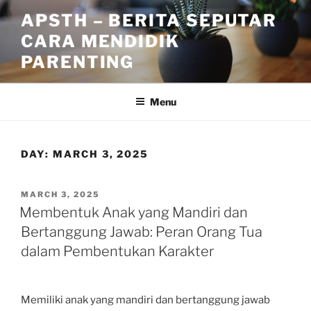
Skip
APSTH – BERITA SEPUTAR
to
CARA MENDIDIK
content
PARENTING
Menu
DAY:
MARCH 3, 2025
POSTED
MARCH 3, 2025
ON
Membentuk Anak yang Mandiri dan
Bertanggung Jawab: Peran Orang Tua
dalam Pembentukan Karakter
Memiliki anak yang mandiri dan bertanggung jawab