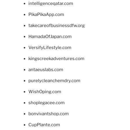
intelligenceqatar.com
PikaPikaApp.com
takecareofbusinessdfw.org
HamadaOfJapan.com
VersifyLifestyle.com
kingscreekadventures.com
antaeuslabs.com
purelycleanchemdry.com
WishOping.com
shoplegacee.com
bonvivantshop.com
CupPlante.com