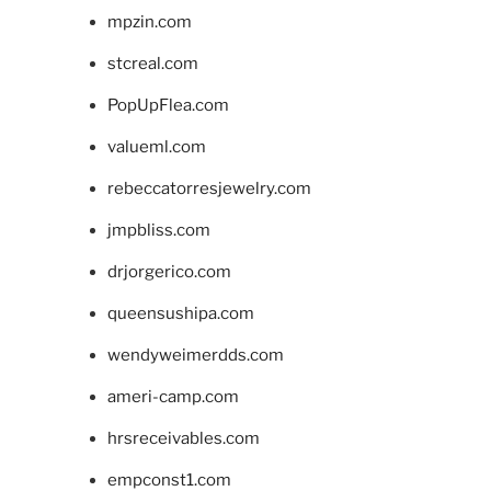
mpzin.com
stcreal.com
PopUpFlea.com
valueml.com
rebeccatorresjewelry.com
jmpbliss.com
drjorgerico.com
queensushipa.com
wendyweimerdds.com
ameri-camp.com
hrsreceivables.com
empconst1.com