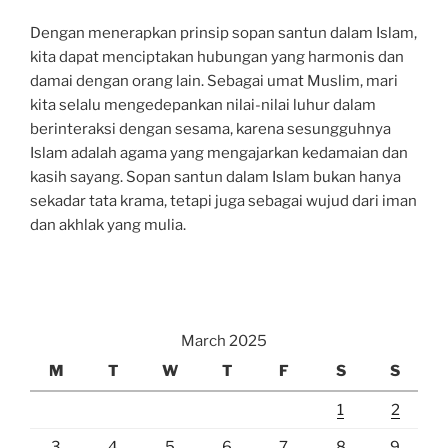
Dengan menerapkan prinsip sopan santun dalam Islam,
kita dapat menciptakan hubungan yang harmonis dan
damai dengan orang lain. Sebagai umat Muslim, mari
kita selalu mengedepankan nilai-nilai luhur dalam
berinteraksi dengan sesama, karena sesungguhnya
Islam adalah agama yang mengajarkan kedamaian dan
kasih sayang. Sopan santun dalam Islam bukan hanya
sekadar tata krama, tetapi juga sebagai wujud dari iman
dan akhlak yang mulia.
March 2025
M
T
W
T
F
S
S
1
2
3
4
5
6
7
8
9