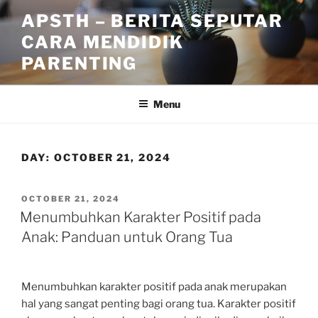
Skip
APSTH – BERITA SEPUTAR
to
CARA MENDIDIK
content
PARENTING
Menu
DAY:
OCTOBER 21, 2024
POSTED
OCTOBER 21, 2024
ON
Menumbuhkan Karakter Positif pada
Anak: Panduan untuk Orang Tua
Menumbuhkan karakter positif pada anak merupakan
hal yang sangat penting bagi orang tua. Karakter positif