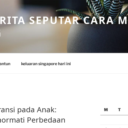
ERITA SEPUTAR CARA 
G
antun
keluaran singapore hari ini
ansi pada Anak:
M
T
hormati Perbedaan