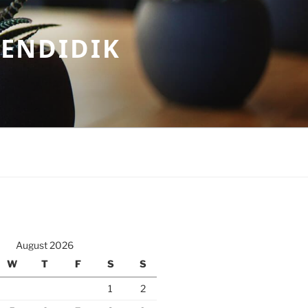
MENDIDIK
August 2026
W
T
F
S
S
1
2