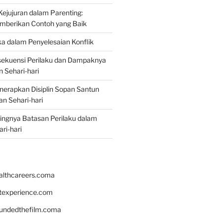
jujuran dalam Parenting:
mberikan Contoh yang Baik
ka dalam Penyelesaian Konflik
ekuensi Perilaku dan Dampaknya
 Sehari-hari
erapkan Disiplin Sopan Santun
n Sehari-hari
ingnya Batasan Perilaku dalam
ri-hari
althcareers.coma
ntexperience.com
undedthefilm.coma