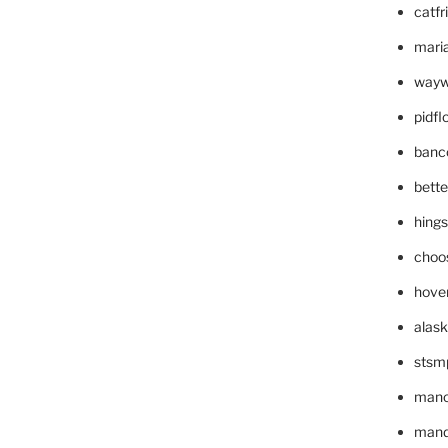
catfr
maria
wayw
pidf
banc
bett
hing
choo
hove
alask
stsm
mano
mande