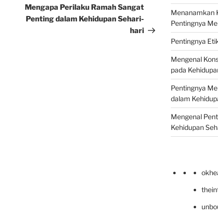
Post
Mengapa Perilaku Ramah Sangat
Menanamkan Ke
Penting dalam Kehidupan Sehari-
Pentingnya Me
hari
Pentingnya Eti
Mengenal Kons
pada Kehidupan
Pentingnya Men
dalam Kehidupa
Mengenal Pent
Kehidupan Seha
okhe
thei
unbo