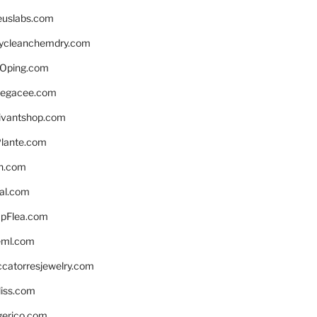
euslabs.com
lycleanchemdry.com
Oping.com
legacee.com
ivantshop.com
lante.com
n.com
eal.com
pFlea.com
eml.com
ccatorresjewelry.com
liss.com
gerico.com