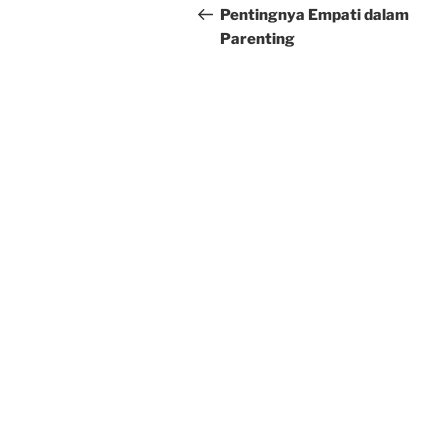
navigation
Post
Pentingnya Empati dalam
Parenting