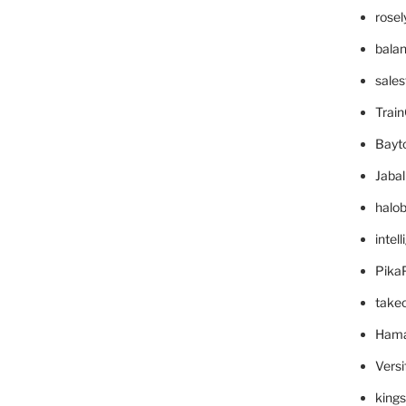
rose
bala
sale
Trai
Bayt
Jaba
halo
intel
Pika
take
Hama
Versi
king