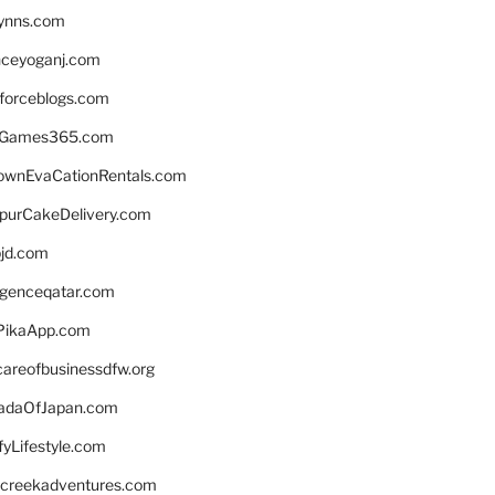
lynns.com
nceyoganj.com
sforceblogs.com
nGames365.com
ownEvaCationRentals.com
lpurCakeDelivery.com
bjd.com
ligenceqatar.com
PikaApp.com
careofbusinessdfw.org
daOfJapan.com
fyLifestyle.com
screekadventures.com