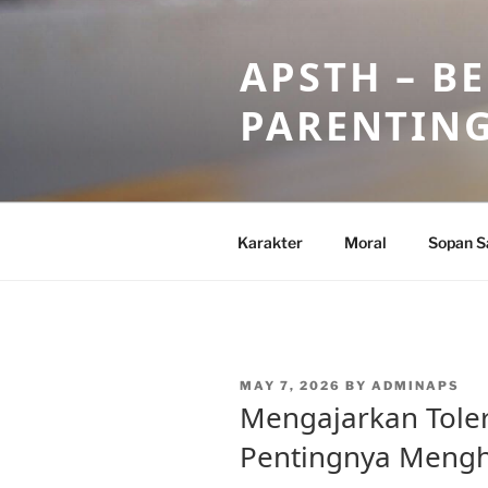
Skip
to
APSTH – B
content
PARENTIN
Karakter
Moral
Sopan S
POSTED
MAY 7, 2026
BY
ADMINAPS
ON
Mengajarkan Toler
Pentingnya Meng