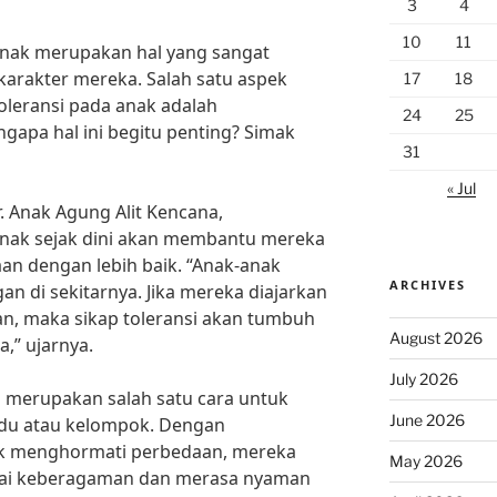
3
4
10
11
anak merupakan hal yang sangat
arakter mereka. Salah satu aspek
17
18
oleransi pada anak adalah
24
25
apa hal ini begitu penting? Simak
31
« Jul
. Anak Agung Alit Kencana,
anak sejak dini akan membantu mereka
an dengan lebih baik. “Anak-anak
ARCHIVES
an di sekitarnya. Jika mereka diajarkan
, maka sikap toleransi akan tumbuh
August 2026
a,” ujarnya.
July 2026
merupakan salah satu cara untuk
June 2026
idu atau kelompok. Dengan
k menghormati perbedaan, mereka
May 2026
gai keberagaman dan merasa nyaman