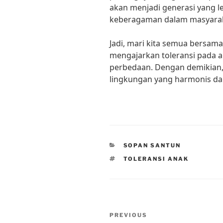
akan menjadi generasi yang l
keberagaman dalam masyarak
Jadi, mari kita semua bersam
mengajarkan toleransi pada 
perbedaan. Dengan demikian,
lingkungan yang harmonis da
CATEGORIES
SOPAN SANTUN
TAGS
TOLERANSI ANAK
Post
Previous
PREVIOUS