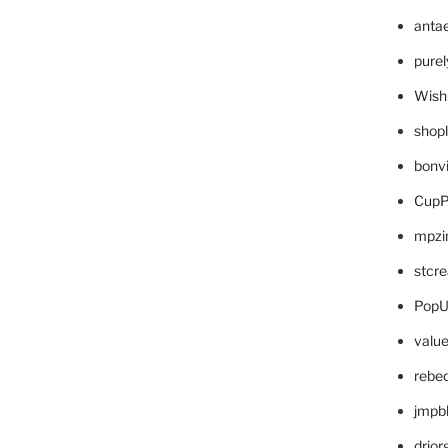
anta
pure
Wish
shop
bonv
CupP
mpzi
stcr
PopU
valu
rebe
jmpb
drjor