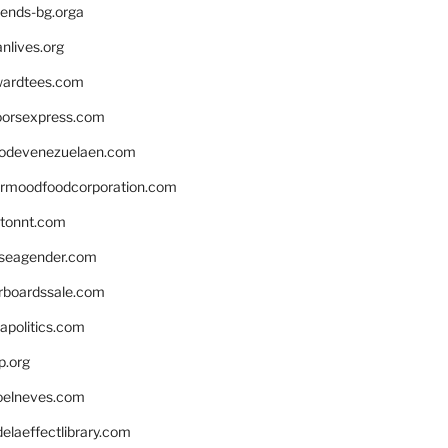
iends-bg.orga
nlives.org
ardtees.com
loorsexpress.com
odevenezuelaen.com
ermoodfoodcorporation.com
stonnt.com
seagender.com
rboardssale.com
apolitics.com
p.org
elneves.com
laeffectlibrary.com