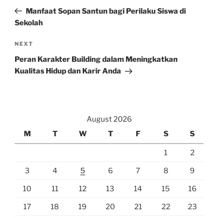
navigation
Post
Manfaat Sopan Santun bagi Perilaku Siswa di
Sekolah
Next
NEXT
Post
Peran Karakter Building dalam Meningkatkan
Kualitas Hidup dan Karir Anda
August 2026
M
T
W
T
F
S
S
1
2
3
4
5
6
7
8
9
10
11
12
13
14
15
16
17
18
19
20
21
22
23