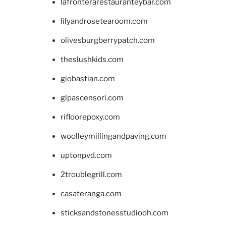
lafronterarestauranteybar.com
lilyandrosetearoom.com
olivesburgberrypatch.com
theslushkids.com
giobastian.com
glpascensori.com
rifloorepoxy.com
woolleymillingandpaving.com
uptonpvd.com
2troublegrill.com
casateranga.com
sticksandstonesstudiooh.com