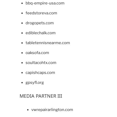
bbq-empire-usa.com
feedstoreva.com
drogopets.com
ediblechalk.com
tabletennisnearme.com
oaksofa.com
soultacohtx.com
capishcaps.com
gpsyfl.org
MEDIA PARTNER III
vwrepairarlington.com