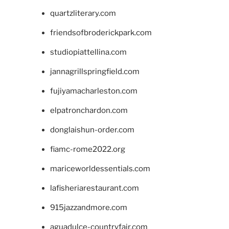
quartzliterary.com
friendsofbroderickpark.com
studiopiattellina.com
jannagrillspringfield.com
fujiyamacharleston.com
elpatronchardon.com
donglaishun-order.com
fiamc-rome2022.org
mariceworldessentials.com
lafisheriarestaurant.com
915jazzandmore.com
aguadulce-countryfair.com