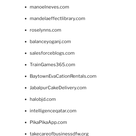
manoelneves.com
mandelaeffectlibrary.com
roselynns.com
balanceyoganj.com
salesforceblogs.com
TrainGames365.com
BaytownEvaCationRentals.com
JabalpurCakeDelivery.com
halobjd.com
intelligenceqatar.com
PikaPikaApp.com
takecareofbusinessdfw.org