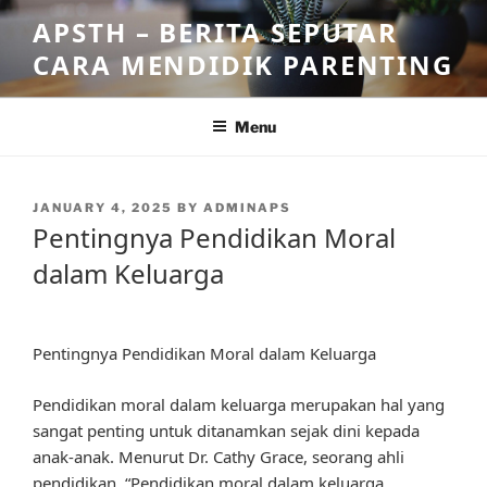
Skip
APSTH – BERITA SEPUTAR
to
CARA MENDIDIK PARENTING
content
Menu
POSTED
JANUARY 4, 2025
BY
ADMINAPS
ON
Pentingnya Pendidikan Moral
dalam Keluarga
Pentingnya Pendidikan Moral dalam Keluarga
Pendidikan moral dalam keluarga merupakan hal yang
sangat penting untuk ditanamkan sejak dini kepada
anak-anak. Menurut Dr. Cathy Grace, seorang ahli
pendidikan, “Pendidikan moral dalam keluarga