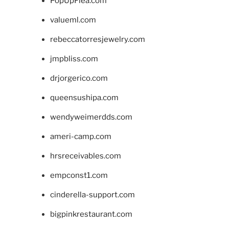
PopUpFlea.com
valueml.com
rebeccatorresjewelry.com
jmpbliss.com
drjorgerico.com
queensushipa.com
wendyweimerdds.com
ameri-camp.com
hrsreceivables.com
empconst1.com
cinderella-support.com
bigpinkrestaurant.com