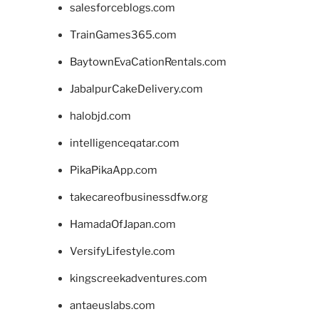
salesforceblogs.com
TrainGames365.com
BaytownEvaCationRentals.com
JabalpurCakeDelivery.com
halobjd.com
intelligenceqatar.com
PikaPikaApp.com
takecareofbusinessdfw.org
HamadaOfJapan.com
VersifyLifestyle.com
kingscreekadventures.com
antaeuslabs.com