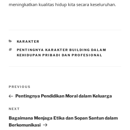
meningkatkan kualitas hidup kita secara keseluruhan.
CATEGORIES
KARAKTER
TAGS
PENTINGNYA KARAKTER BUILDING DALAM
KEHIDUPAN PRIBADI DAN PROFESIONAL
Post
Previous
PREVIOUS
navigation
Post
Pentingnya Pendidikan Moral dalam Keluarga
Next
NEXT
Post
Bagaimana Menjaga Etika dan Sopan Santun dalam
Berkomunikasi