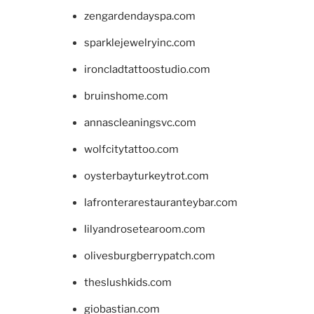
zengardendayspa.com
sparklejewelryinc.com
ironcladtattoostudio.com
bruinshome.com
annascleaningsvc.com
wolfcitytattoo.com
oysterbayturkeytrot.com
lafronterarestauranteybar.com
lilyandrosetearoom.com
olivesburgberrypatch.com
theslushkids.com
giobastian.com