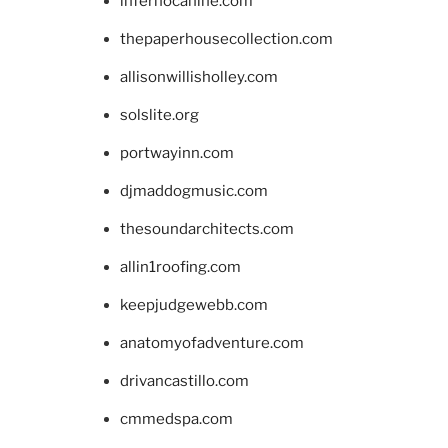
infernocanine.com
thepaperhousecollection.com
allisonwillisholley.com
solslite.org
portwayinn.com
djmaddogmusic.com
thesoundarchitects.com
allin1roofing.com
keepjudgewebb.com
anatomyofadventure.com
drivancastillo.com
cmmedspa.com