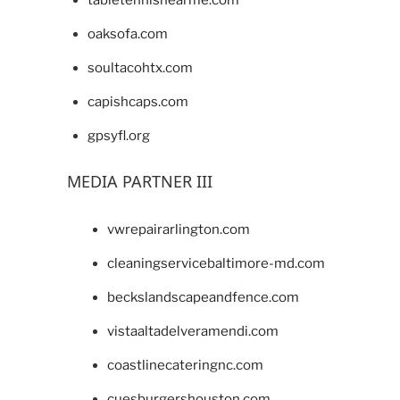
tabletennisnearme.com
oaksofa.com
soultacohtx.com
capishcaps.com
gpsyfl.org
MEDIA PARTNER III
vwrepairarlington.com
cleaningservicebaltimore-md.com
beckslandscapeandfence.com
vistaaltadelveramendi.com
coastlinecateringnc.com
cuesburgershouston.com