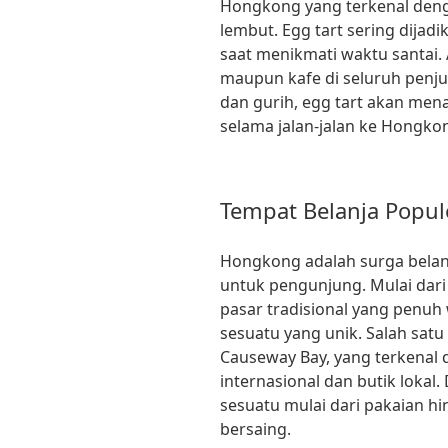
Hongkong yang terkenal denga
lembut. Egg tart sering dija
saat menikmati waktu santai.
maupun kafe di seluruh penju
dan gurih, egg tart akan me
selama jalan-jalan ke Hongko
Tempat Belanja Popul
Hongkong adalah surga belan
untuk pengunjung. Mulai dar
pasar tradisional yang penuh 
sesuatu yang unik. Salah satu
Causeway Bay, yang terkenal 
internasional dan butik lokal
sesuatu mulai dari pakaian h
bersaing.