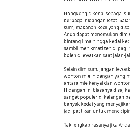
Hongkong dikenal sebagai su
berbagai hidangan lezat. Sala
sum, makanan kecil yang disa
Anda dapat menemukan dim sum
bintang lima hingga kedai ke
sambil menikmati teh di pagi
boleh dilewatkan saat jalan-j
Selain dim sum, jangan lewa
wonton mie, hidangan yang
antara mie kenyal dan wonton
Hidangan ini biasanya disajik
sangat populer di kalangan p
banyak kedai yang menyajikan
jadi pastikan untuk mencicipin
Tak lengkap rasanya jika Anda