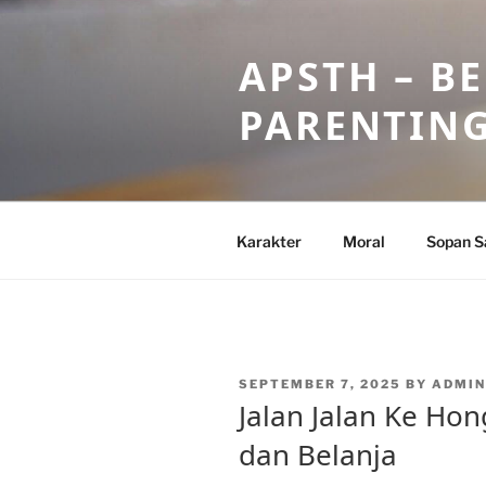
Skip
to
APSTH – B
content
PARENTIN
Karakter
Moral
Sopan S
POSTED
SEPTEMBER 7, 2025
BY
ADMI
ON
Jalan Jalan Ke Ho
dan Belanja