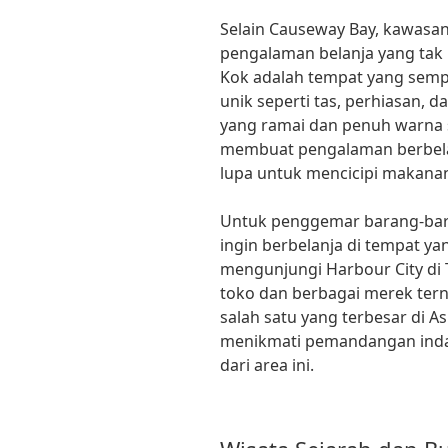
Selain Causeway Bay, kawas
pengalaman belanja yang tak 
Kok adalah tempat yang sem
unik seperti tas, perhiasan,
yang ramai dan penuh warna 
membuat pengalaman berbela
lupa untuk mencicipi makanan j
Untuk penggemar barang-bara
ingin berbelanja di tempat ya
mengunjungi Harbour City di T
toko dan berbagai merek tern
salah satu yang terbesar di As
menikmati pemandangan indah 
dari area ini.