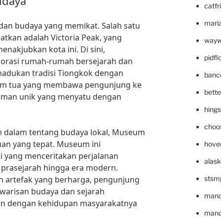
udaya
catfr
maria
dan budaya yang memikat. Salah satu
atkan adalah Victoria Peak, yang
wayw
kjubkan kota ini. Di sini,
pidf
orasi rumah-rumah bersejarah dan
adukan tradisi Tiongkok dengan
banc
 tram tua yang membawa pengunjung ke
bett
laman unik yang menyatu dengan
hing
choo
ih dalam tentang budaya lokal, Museum
uan yang tepat. Museum ini
hove
i yang menceritakan perjalanan
alask
prasejarah hingga era modern.
an artefak yang berharga, pengunjung
stsm
arisan budaya dan sejarah
mano
n dengan kehidupan masyarakatnya
mande