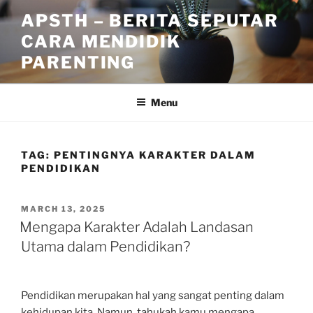
Skip
APSTH – BERITA SEPUTAR
to
CARA MENDIDIK
content
PARENTING
Menu
TAG:
PENTINGNYA KARAKTER DALAM
PENDIDIKAN
POSTED
MARCH 13, 2025
ON
Mengapa Karakter Adalah Landasan
Utama dalam Pendidikan?
Pendidikan merupakan hal yang sangat penting dalam
kehidupan kita. Namun, tahukah kamu mengapa