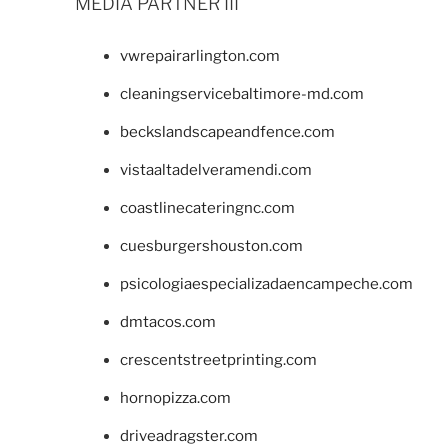
MEDIA PARTNER III
vwrepairarlington.com
cleaningservicebaltimore-md.com
beckslandscapeandfence.com
vistaaltadelveramendi.com
coastlinecateringnc.com
cuesburgershouston.com
psicologiaespecializadaencampeche.com
dmtacos.com
crescentstreetprinting.com
hornopizza.com
driveadragster.com