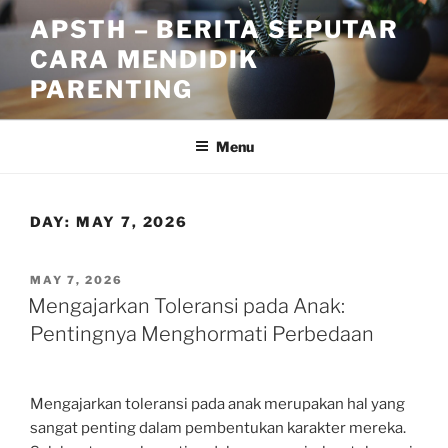
Skip
APSTH – BERITA SEPUTAR
to
CARA MENDIDIK
content
PARENTING
Menu
DAY:
MAY 7, 2026
POSTED
MAY 7, 2026
ON
Mengajarkan Toleransi pada Anak:
Pentingnya Menghormati Perbedaan
Mengajarkan toleransi pada anak merupakan hal yang
sangat penting dalam pembentukan karakter mereka.