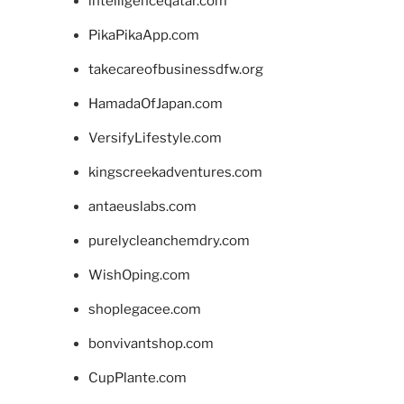
intelligenceqatar.com
PikaPikaApp.com
takecareofbusinessdfw.org
HamadaOfJapan.com
VersifyLifestyle.com
kingscreekadventures.com
antaeuslabs.com
purelycleanchemdry.com
WishOping.com
shoplegacee.com
bonvivantshop.com
CupPlante.com