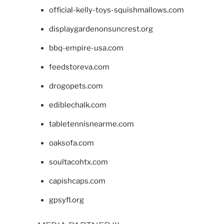
official-kelly-toys-squishmallows.com
displaygardenonsuncrest.org
bbq-empire-usa.com
feedstoreva.com
drogopets.com
ediblechalk.com
tabletennisnearme.com
oaksofa.com
soultacohtx.com
capishcaps.com
gpsyfl.org