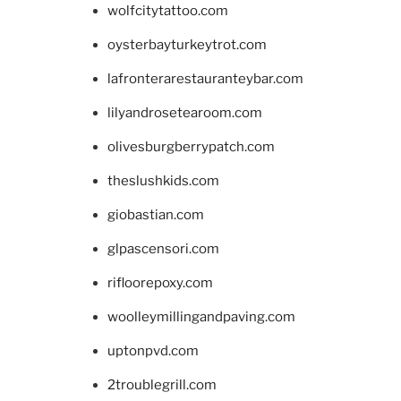
wolfcitytattoo.com
oysterbayturkeytrot.com
lafronterarestauranteybar.com
lilyandrosetearoom.com
olivesburgberrypatch.com
theslushkids.com
giobastian.com
glpascensori.com
rifloorepoxy.com
woolleymillingandpaving.com
uptonpvd.com
2troublegrill.com