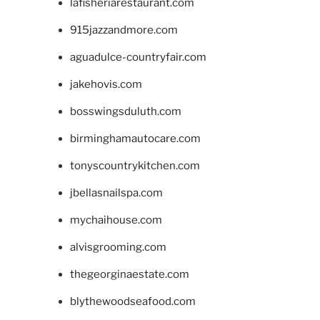
lafisheriarestaurant.com
915jazzandmore.com
aguadulce-countryfair.com
jakehovis.com
bosswingsduluth.com
birminghamautocare.com
tonyscountrykitchen.com
jbellasnailspa.com
mychaihouse.com
alvisgrooming.com
thegeorginaestate.com
blythewoodseafood.com