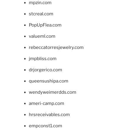
mpzin.com
stcreal.com
PopUpFlea.com
valueml.com
rebeccatorresjewelry.com
jmpbliss.com
drjorgerico.com
queensushipa.com
wendyweimerdds.com
ameri-camp.com
hrsreceivables.com
empconst1.com