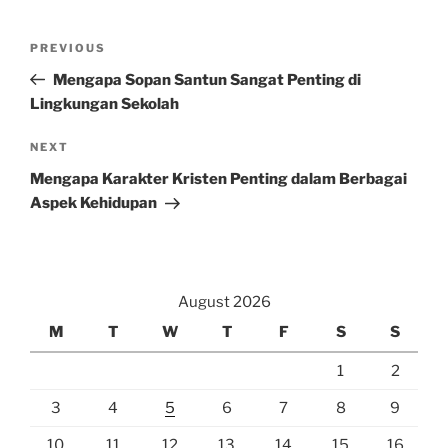
Post
Previous
PREVIOUS
navigation
Post
Mengapa Sopan Santun Sangat Penting di
Lingkungan Sekolah
Next
NEXT
Post
Mengapa Karakter Kristen Penting dalam Berbagai
Aspek Kehidupan
August 2026
M
T
W
T
F
S
S
1
2
3
4
5
6
7
8
9
10
11
12
13
14
15
16