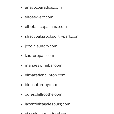
unavozparadios.com
shoes-vert.com
elbotanicopanama.com
shadyoaksrockportrvpark.com
jccoinlaundry.com
kautorepair.com
marjaeswinebar.com
elmazatlanclinton.com
ideacoffeenyc.com
odieschillicothe.com
lacantinitagalesburg.com
pizzadeliverybristol.com