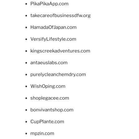
PikaPikaApp.com
takecareofbusinessdfw.org
HamadaOfJapan.com
VersifyLifestyle.com
kingscreekadventures.com
antaeuslabs.com
purelycleanchemdry.com
WishOping.com
shoplegacee.com
bonvivantshop.com
CupPlante.com
mpzin.com