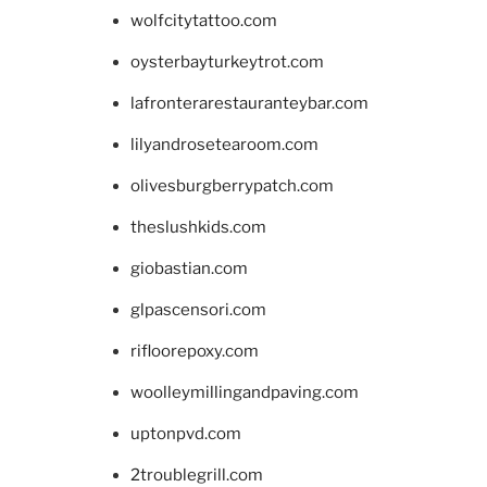
wolfcitytattoo.com
oysterbayturkeytrot.com
lafronterarestauranteybar.com
lilyandrosetearoom.com
olivesburgberrypatch.com
theslushkids.com
giobastian.com
glpascensori.com
rifloorepoxy.com
woolleymillingandpaving.com
uptonpvd.com
2troublegrill.com