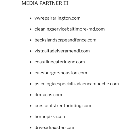
MEDIA PARTNER III
vwrepairarlington.com
cleaningservicebaltimore-md.com
beckslandscapeandfence.com
vistaaltadelveramendi.com
coastlinecateringnc.com
cuesburgershouston.com
psicologiaespecializadaencampeche.com
dmtacos.com
crescentstreetprinting.com
hornopizza.com
driveadragster.com