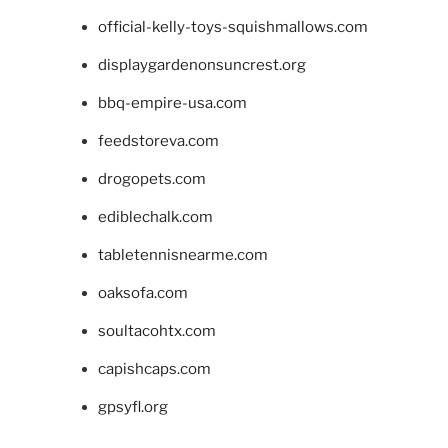
official-kelly-toys-squishmallows.com
displaygardenonsuncrest.org
bbq-empire-usa.com
feedstoreva.com
drogopets.com
ediblechalk.com
tabletennisnearme.com
oaksofa.com
soultacohtx.com
capishcaps.com
gpsyfl.org