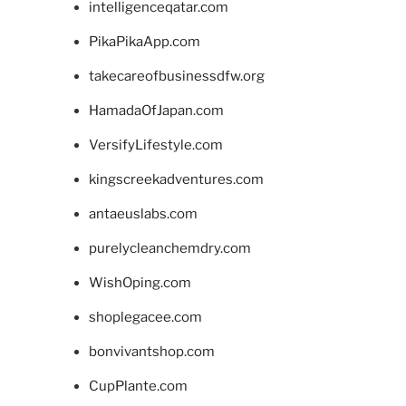
intelligenceqatar.com
PikaPikaApp.com
takecareofbusinessdfw.org
HamadaOfJapan.com
VersifyLifestyle.com
kingscreekadventures.com
antaeuslabs.com
purelycleanchemdry.com
WishOping.com
shoplegacee.com
bonvivantshop.com
CupPlante.com