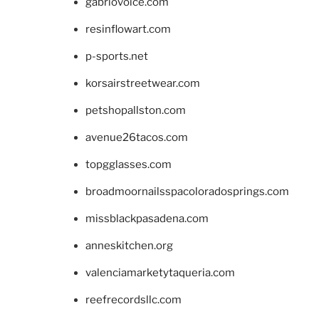
gabriovoice.com
resinflowart.com
p-sports.net
korsairstreetwear.com
petshopallston.com
avenue26tacos.com
topgglasses.com
broadmoornailsspacoloradosprings.com
missblackpasadena.com
anneskitchen.org
valenciamarketytaqueria.com
reefrecordsllc.com