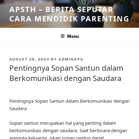
Skip
APSTH – BERITA SEPUTAR
to
CARA MENDIDIK PARENTING
content
Menu
POSTED
AUGUST 28, 2024
BY
ADMINAPS
ON
Pentingnya Sopan Santun dalam
Berkomunikasi dengan Saudara
Pentingnya Sopan Santun dalam Berkomunikasi dengan
Saudara
Sopan santun merupakan hal yang penting dalam
berkomunikasi dengan saudara. Saat berbicara dengan
anggota keluarga, sikap sopan santun dapat