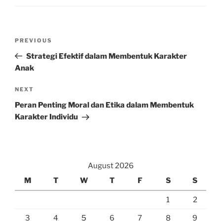
Post
Previous
PREVIOUS
navigation
Post
Strategi Efektif dalam Membentuk Karakter
Anak
Next
NEXT
Post
Peran Penting Moral dan Etika dalam Membentuk
Karakter Individu
August 2026
M
T
W
T
F
S
S
1
2
3
4
5
6
7
8
9