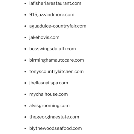
lafisheriarestaurant.com
915jazzandmore.com
aguadulce-countryfair.com
jakehovis.com
bosswingsduluth.com
birminghamautocare.com
tonyscountrykitchen.com
jbellasnailspa.com
mychaihouse.com
alvisgrooming.com
thegeorginaestate.com
blythewoodseafood.com