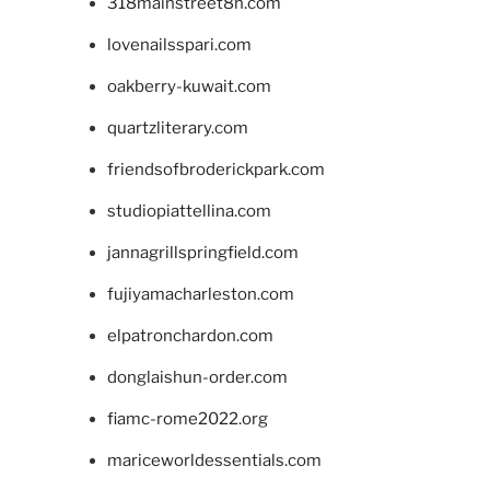
318mainstreet8h.com
lovenailsspari.com
oakberry-kuwait.com
quartzliterary.com
friendsofbroderickpark.com
studiopiattellina.com
jannagrillspringfield.com
fujiyamacharleston.com
elpatronchardon.com
donglaishun-order.com
fiamc-rome2022.org
mariceworldessentials.com