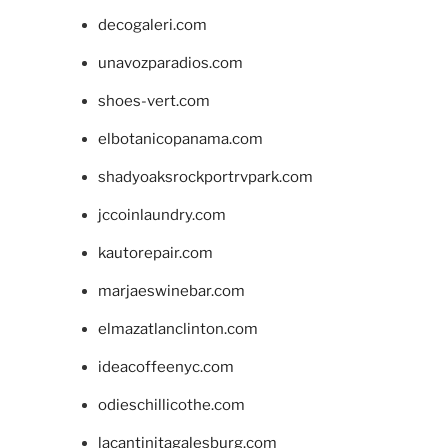
decogaleri.com
unavozparadios.com
shoes-vert.com
elbotanicopanama.com
shadyoaksrockportrvpark.com
jccoinlaundry.com
kautorepair.com
marjaeswinebar.com
elmazatlanclinton.com
ideacoffeenyc.com
odieschillicothe.com
lacantinitagalesburg.com