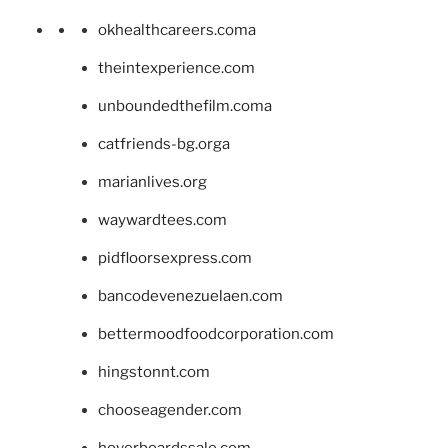
okhealthcareers.coma
theintexperience.com
unboundedthefilm.coma
catfriends-bg.orga
marianlives.org
waywardtees.com
pidfloorsexpress.com
bancodevenezuelaen.com
bettermoodfoodcorporation.com
hingstonnt.com
chooseagender.com
hoverboardssale.com