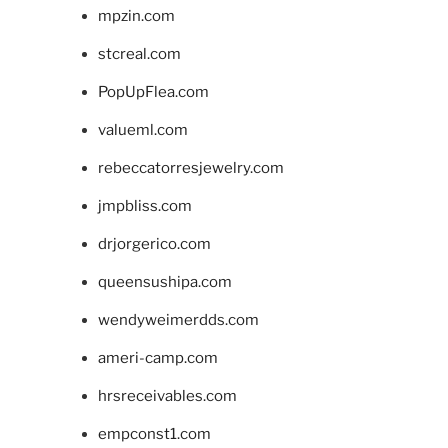
mpzin.com
stcreal.com
PopUpFlea.com
valueml.com
rebeccatorresjewelry.com
jmpbliss.com
drjorgerico.com
queensushipa.com
wendyweimerdds.com
ameri-camp.com
hrsreceivables.com
empconst1.com