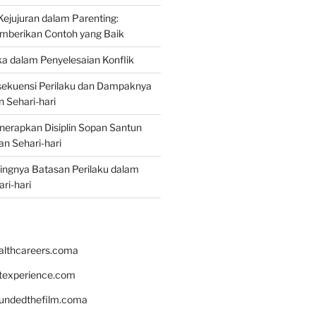
jujuran dalam Parenting:
mberikan Contoh yang Baik
ka dalam Penyelesaian Konflik
ekuensi Perilaku dan Dampaknya
 Sehari-hari
erapkan Disiplin Sopan Santun
n Sehari-hari
ingnya Batasan Perilaku dalam
ri-hari
althcareers.coma
ntexperience.com
undedthefilm.coma