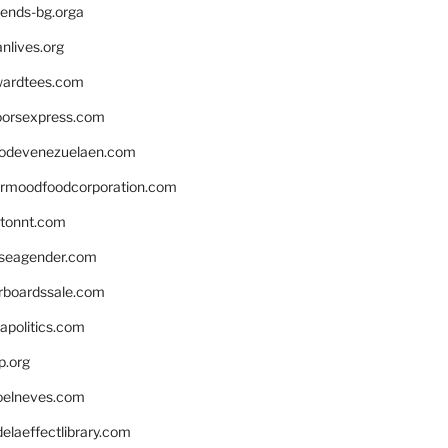
iends-bg.orga
nlives.org
ardtees.com
loorsexpress.com
odevenezuelaen.com
ermoodfoodcorporation.com
stonnt.com
seagender.com
rboardssale.com
apolitics.com
p.org
elneves.com
laeffectlibrary.com