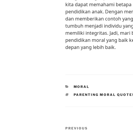
kita dapat memahami betapa 
pendidikan anak. Dengan menga
dan memberikan contoh yang 
tumbuh menjadi individu yang
memiliki integritas. Jadi, m
pendidikan moral yang baik 
depan yang lebih baik.
CATEGORIES
MORAL
TAGS
PARENTING MORAL QUOTE
Post
Previous
PREVIOUS