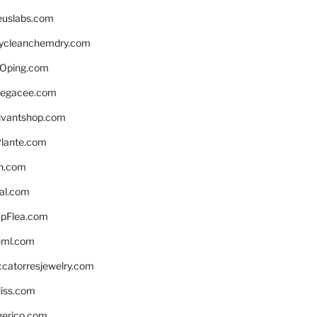
euslabs.com
lycleanchemdry.com
Oping.com
legacee.com
ivantshop.com
lante.com
n.com
eal.com
pFlea.com
eml.com
ccatorresjewelry.com
liss.com
gerico.com