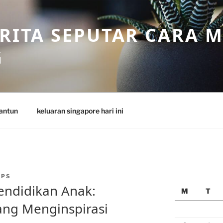
ERITA SEPUTAR CARA 
G
antun
keluaran singapore hari ini
APS
endidikan Anak:
M
T
ang Menginspirasi