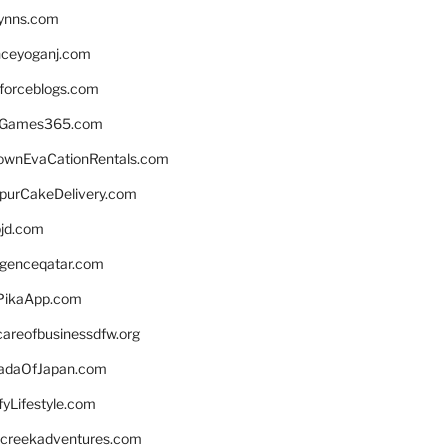
lynns.com
nceyoganj.com
sforceblogs.com
nGames365.com
ownEvaCationRentals.com
lpurCakeDelivery.com
bjd.com
ligenceqatar.com
PikaApp.com
careofbusinessdfw.org
daOfJapan.com
fyLifestyle.com
screekadventures.com