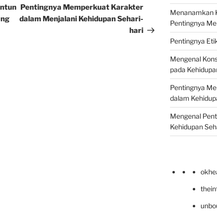
Post
antun
Pentingnya Memperkuat Karakter
Menanamkan Ke
ang
dalam Menjalani Kehidupan Sehari-
Pentingnya Me
hari
Pentingnya Eti
Mengenal Kons
pada Kehidupan
Pentingnya Men
dalam Kehidupa
Mengenal Pent
Kehidupan Seha
okhe
thei
unbo