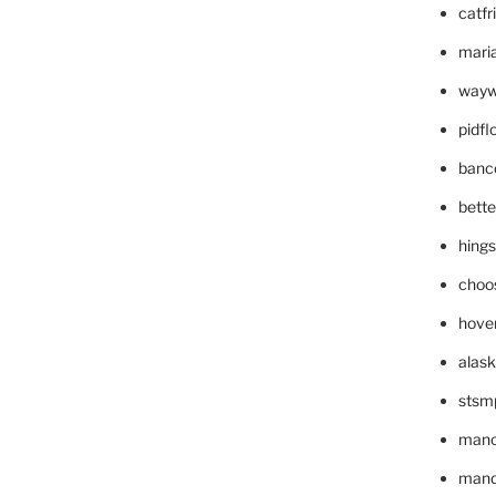
catfr
maria
wayw
pidf
banc
bett
hing
choo
hove
alask
stsm
mano
mande