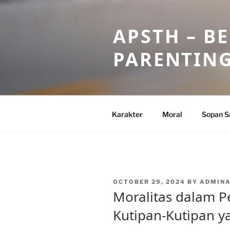
Skip
to
APSTH – B
content
PARENTIN
Karakter
Moral
Sopan S
POSTED
OCTOBER 29, 2024
BY
ADMIN
ON
Moralitas dalam P
Kutipan-Kutipan y