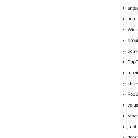
anta
pure
Wish
shop
bonv
CupP
mpzi
stcr
PopU
valu
rebe
jmpb
drjor