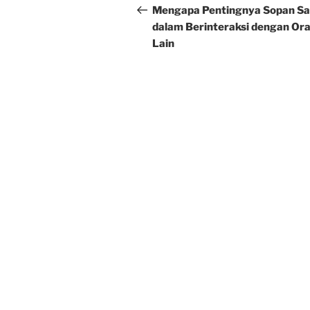
navigation
Post
Mengapa Pentingnya Sopan S
dalam Berinteraksi dengan Or
Lain