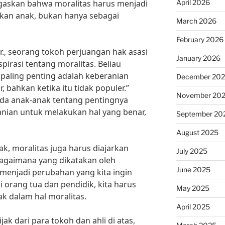
April 2026
egaskan bahwa moralitas harus menjadi
ikan anak, bukan hanya sebagai
March 2026
February 2026
 Jr., seorang tokoh perjuangan hak asasi
January 2026
irasi tentang moralitas. Beliau
paling penting adalah keberanian
December 20
r, bahkan ketika itu tidak populer.”
November 20
ada anak-anak tentang pentingnya
ranian untuk melakukan hal yang benar,
September 20
August 2025
k, moralitas juga harus diajarkan
July 2025
bagaimana yang dikatakan oleh
June 2025
menjadi perubahan yang kita ingin
ai orang tua dan pendidik, kita harus
May 2025
k dalam hal moralitas.
April 2025
ak dari para tokoh dan ahli di atas,