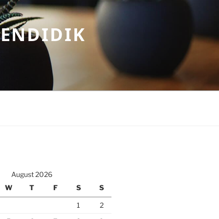
MENDIDIK
August 2026
W
T
F
S
S
1
2