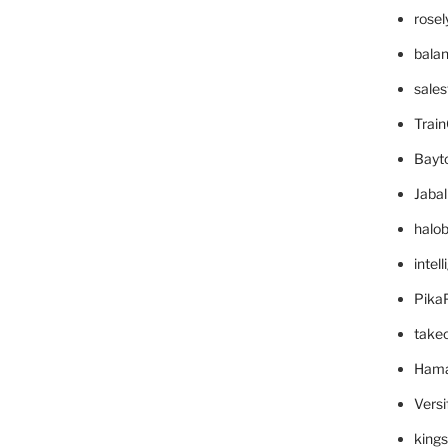
rose
bala
sale
Trai
Bayt
Jaba
halo
intel
Pika
take
Hama
Versi
king