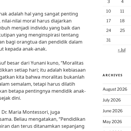
3
4
10
11
nak adalah hal yang sangat penting
 nilai-nilai moral harus diajarkan
17
18
buh menjadi individu yang baik dan
24
25
kutipan yang menginspirasi tentang
31
an bagi orangtua dan pendidik dalam
but kepada anak-anak.
« Jul
suf besar dari Yunani kuno, “Moralitas
ikkan setiap hari; itu adalah kebiasaan
ARCHIVES
ngatkan kita bahwa moralitas bukanlah
alam semalam, tetapi harus dilatih
August 2026
ukkan betapa pentingnya mendidik anak-
sejak dini.
July 2026
June 2026
 Dr. Maria Montessori, juga
ama. Beliau mengatakan, “Pendidikan
May 2026
ahiran dan terus ditanamkan sepanjang