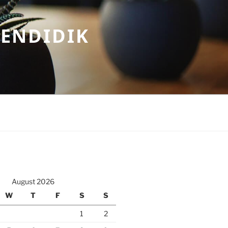
MENDIDIK
August 2026
W
T
F
S
S
1
2