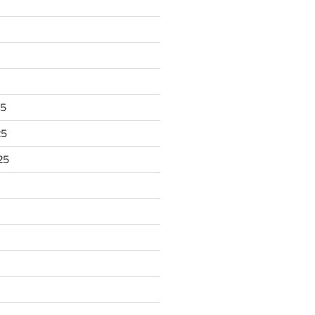
25
25
25