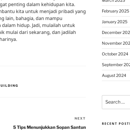
March 2025
gat penting dalam kehidupan kita.
bantu kita untuk menjadi pribadi yang
February 2025
ang lain, bahagia, dan mampu
January 2025
dalam hidup. Jadi, mulailah untuk
 mulai dari sekarang, dan jadilah
December 20
 harinya.
November 20
October 2024
September 20
August 2024
UILDING
Search
for:
NEXT
Next
RECENT POST
Post
5 Tips Menunjukkan Sopan Santun