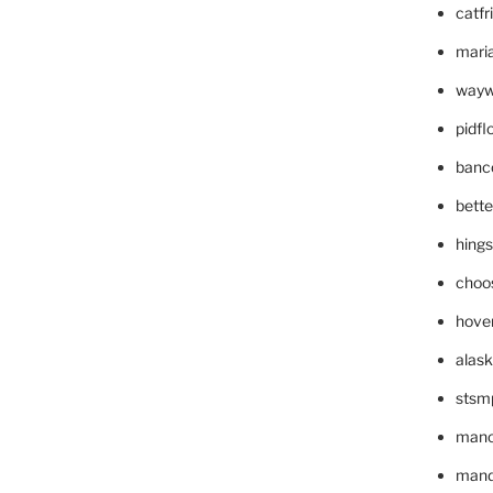
catfr
maria
wayw
pidf
banc
bett
hing
choo
hove
alask
stsm
mano
mande