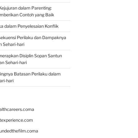
jujuran dalam Parenting:
mberikan Contoh yang Baik
ka dalam Penyelesaian Konflik
ekuensi Perilaku dan Dampaknya
 Sehari-hari
erapkan Disiplin Sopan Santun
n Sehari-hari
ingnya Batasan Perilaku dalam
ri-hari
althcareers.coma
ntexperience.com
undedthefilm.coma