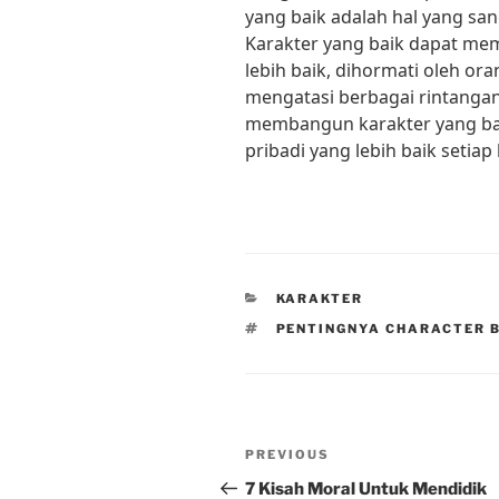
yang baik adalah hal yang san
Karakter yang baik dapat mem
lebih baik, dihormati oleh or
mengatasi berbagai rintangan 
membangun karakter yang baik
pribadi yang lebih baik setiap
CATEGORIES
KARAKTER
TAGS
PENTINGNYA CHARACTER B
Post
Previous
PREVIOUS
navigation
Post
7 Kisah Moral Untuk Mendidik