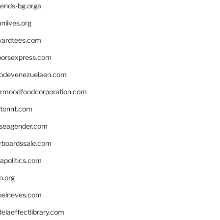
iends-bg.orga
nlives.org
ardtees.com
loorsexpress.com
odevenezuelaen.com
ermoodfoodcorporation.com
stonnt.com
seagender.com
rboardssale.com
apolitics.com
p.org
elneves.com
laeffectlibrary.com