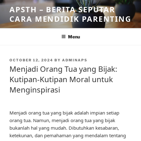
Skip
APSTH – BERITA SEPUTAR
to
CARA MENDIDIK PARENTING
content
Menu
POSTED
OCTOBER 12, 2024
BY
ADMINAPS
ON
Menjadi Orang Tua yang Bijak:
Kutipan-Kutipan Moral untuk
Menginspirasi
Menjadi orang tua yang bijak adalah impian setiap
orang tua. Namun, menjadi orang tua yang bijak
bukanlah hal yang mudah. Dibutuhkan kesabaran,
ketekunan, dan pemahaman yang mendalam tentang