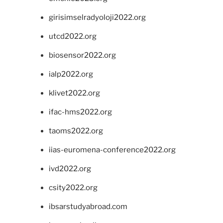
girisimselradyoloji2022.org
utcd2022.org
biosensor2022.org
ialp2022.org
klivet2022.org
ifac-hms2022.org
taoms2022.org
iias-euromena-conference2022.org
ivd2022.org
csity2022.org
ibsarstudyabroad.com