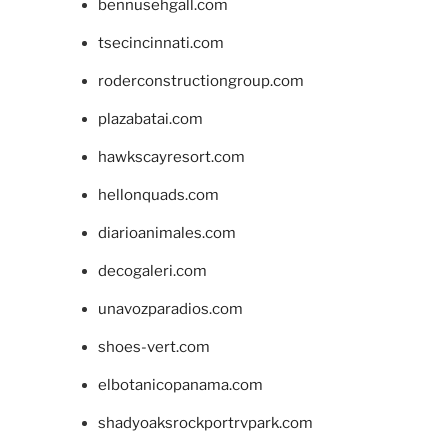
bennusehgall.com
tsecincinnati.com
roderconstructiongroup.com
plazabatai.com
hawkscayresort.com
hellonquads.com
diarioanimales.com
decogaleri.com
unavozparadios.com
shoes-vert.com
elbotanicopanama.com
shadyoaksrockportrvpark.com