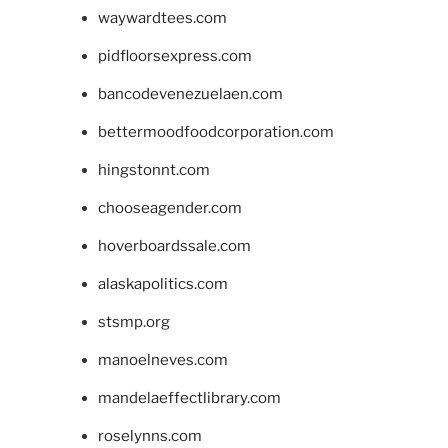
waywardtees.com
pidfloorsexpress.com
bancodevenezuelaen.com
bettermoodfoodcorporation.com
hingstonnt.com
chooseagender.com
hoverboardssale.com
alaskapolitics.com
stsmp.org
manoelneves.com
mandelaeffectlibrary.com
roselynns.com