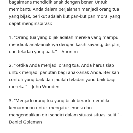
bagaimana mendidik anak dengan benar. Untuk
membantu Anda dalam perjalanan menjadi orang tua
yang bijak, berikut adalah kutipan-kutipan moral yang
dapat menginspirasi:
1. “Orang tua yang bijak adalah mereka yang mampu
mendidik anak-anaknya dengan kasih sayang, disiplin,
dan teladan yang baik.” – Anonim
2. “Ketika Anda menjadi orang tua, Anda harus siap
untuk menjadi panutan bagi anak-anak Anda. Berikan
contoh yang baik dan jadilah teladan yang baik bagi
mereka.” – John Wooden
3. “Menjadi orang tua yang bijak berarti memiliki
kemampuan untuk mengatur emosi dan
mengendalikan diri sendiri dalam situasi-situasi sulit.” –
Daniel Goleman