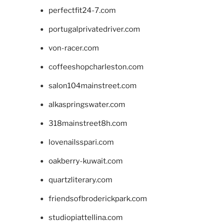
perfectfit24-7.com
portugalprivatedriver.com
von-racer.com
coffeeshopcharleston.com
salon104mainstreet.com
alkaspringswater.com
318mainstreet8h.com
lovenailsspari.com
oakberry-kuwait.com
quartzliterary.com
friendsofbroderickpark.com
studiopiattellina.com