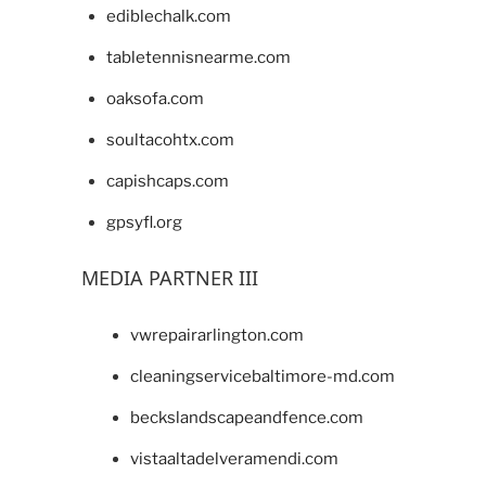
ediblechalk.com
tabletennisnearme.com
oaksofa.com
soultacohtx.com
capishcaps.com
gpsyfl.org
MEDIA PARTNER III
vwrepairarlington.com
cleaningservicebaltimore-md.com
beckslandscapeandfence.com
vistaaltadelveramendi.com