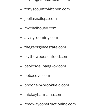
tonyscountrykitchen.com
jbellasnailspa.com
mychaihouse.com
alvisgrooming.com
thegeorginaestate.com
blythewoodseafood.com
paolosdelibangkok.com
bobacove.com
phoone24brookfield.com
mickeybarmama.com
roadwayconstructioninc.com