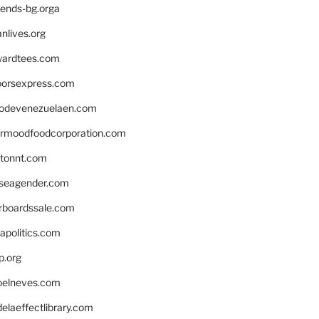
iends-bg.orga
nlives.org
ardtees.com
loorsexpress.com
odevenezuelaen.com
ermoodfoodcorporation.com
stonnt.com
seagender.com
rboardssale.com
apolitics.com
p.org
elneves.com
laeffectlibrary.com