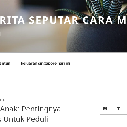
ERITA SEPUTAR CARA 
G
antun
keluaran singapore hari ini
PS
Anak: Pentingnya
M
T
 Untuk Peduli