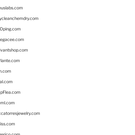
euslabs.com
lycleanchemdry.com
Oping.com
legacee.com
ivantshop.com
lante.com
n.com
eal.com
pFlea.com
eml.com
ccatorresjewelry.com
liss.com
gerico.com