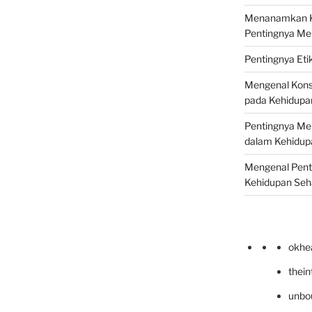
Menanamkan Ke
Pentingnya Me
Pentingnya Eti
Mengenal Kons
pada Kehidupan
Pentingnya Men
dalam Kehidupa
Mengenal Pent
Kehidupan Seha
okhe
thei
unbo