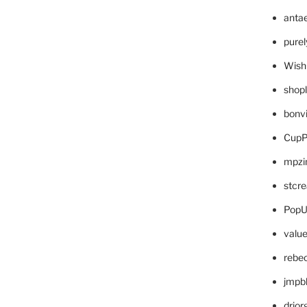
anta
pure
Wish
shop
bonv
CupP
mpzi
stcr
PopU
valu
rebe
jmpb
drjor