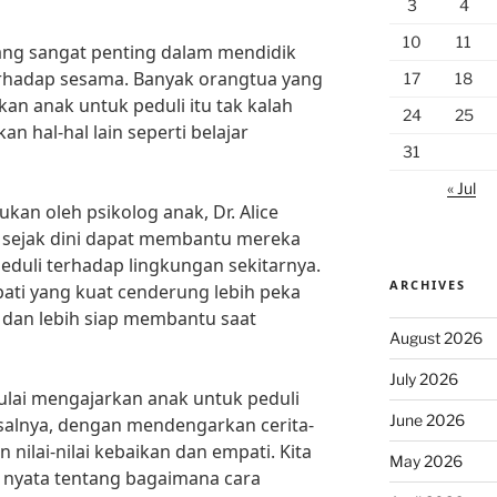
3
4
10
11
g sangat penting dalam mendidik
erhadap sesama. Banyak orangtua yang
17
18
n anak untuk peduli itu tak kalah
24
25
 hal-hal lain seperti belajar
31
« Jul
ukan oleh psikolog anak, Dr. Alice
k sejak dini dapat membantu mereka
eduli terhadap lingkungan sekitarnya.
ARCHIVES
ati yang kuat cenderung lebih peka
 dan lebih siap membantu saat
August 2026
July 2026
mulai mengajarkan anak untuk peduli
June 2026
isalnya, dengan mendengarkan cerita-
nilai-nilai kebaikan dan empati. Kita
May 2026
 nyata tentang bagaimana cara