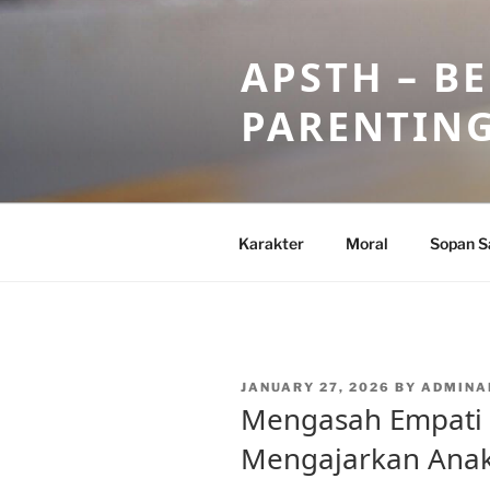
Skip
to
APSTH – B
content
PARENTIN
Karakter
Moral
Sopan S
POSTED
JANUARY 27, 2026
BY
ADMINA
ON
Mengasah Empati 
Mengajarkan Anak