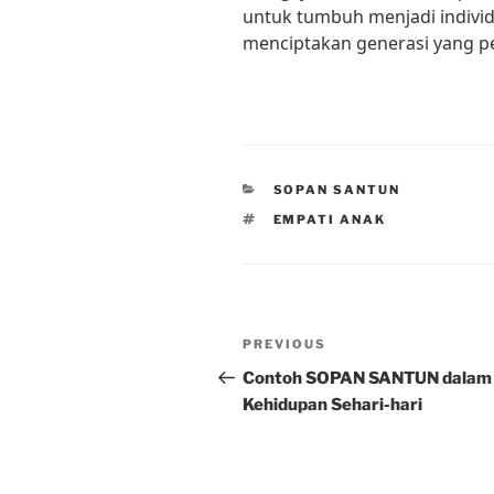
untuk tumbuh menjadi individ
menciptakan generasi yang p
CATEGORIES
SOPAN SANTUN
TAGS
EMPATI ANAK
Post
Previous
PREVIOUS
navigation
Post
Contoh SOPAN SANTUN dalam
Kehidupan Sehari-hari