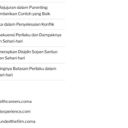
jujuran dalam Parenting:
mberikan Contoh yang Baik
ka dalam Penyelesaian Konflik
ekuensi Perilaku dan Dampaknya
 Sehari-hari
erapkan Disiplin Sopan Santun
n Sehari-hari
ingnya Batasan Perilaku dalam
ri-hari
althcareers.coma
ntexperience.com
undedthefilm.coma