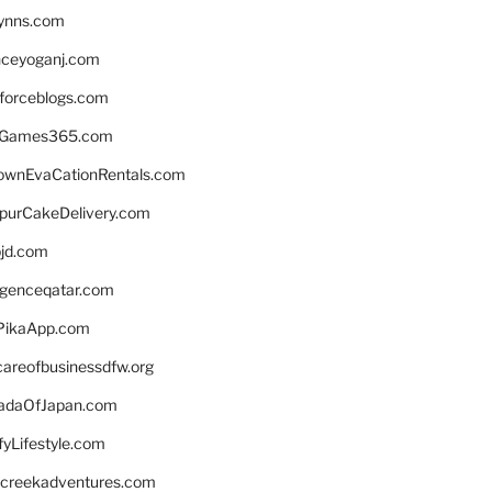
lynns.com
nceyoganj.com
sforceblogs.com
nGames365.com
ownEvaCationRentals.com
lpurCakeDelivery.com
bjd.com
ligenceqatar.com
PikaApp.com
careofbusinessdfw.org
daOfJapan.com
fyLifestyle.com
screekadventures.com