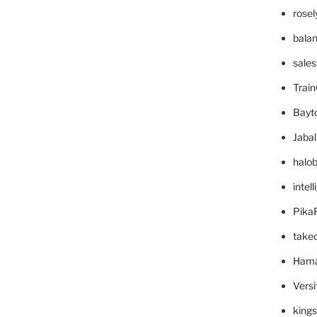
rose
bala
sale
Trai
Bayt
Jaba
halo
intel
Pika
take
Hama
Versi
king