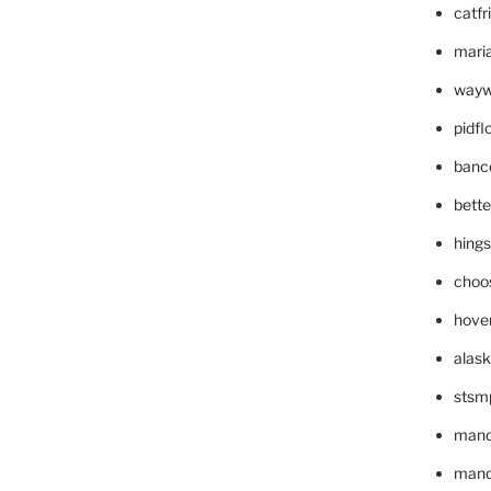
catfr
maria
wayw
pidf
banc
bett
hing
choo
hove
alask
stsm
mano
mande