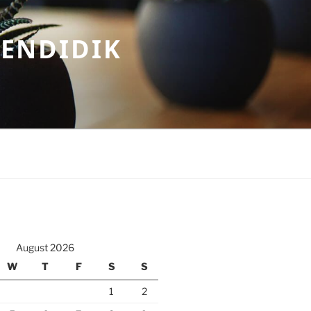
MENDIDIK
August 2026
W
T
F
S
S
1
2