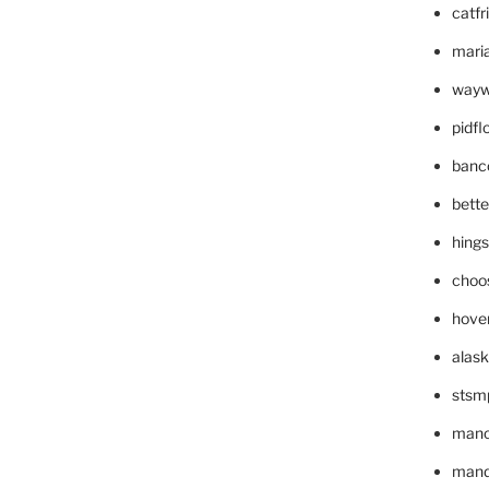
catfr
maria
wayw
pidf
banc
bett
hing
choo
hove
alask
stsm
mano
mande