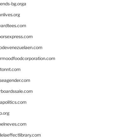
iends-bg.orga
nlives.org
ardtees.com
loorsexpress.com
odevenezuelaen.com
ermoodfoodcorporation.com
stonnt.com
seagender.com
rboardssale.com
apolitics.com
p.org
elneves.com
laeffectlibrary.com