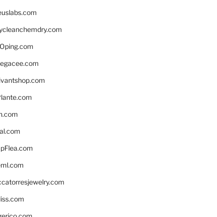
euslabs.com
lycleanchemdry.com
Oping.com
legacee.com
ivantshop.com
lante.com
n.com
eal.com
pFlea.com
eml.com
ccatorresjewelry.com
liss.com
gerico.com