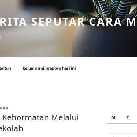
ERITA SEPUTAR CARA 
G
antun
keluaran singapore hari ini
APS
n Kehormatan Melalui
M
T
ekolah