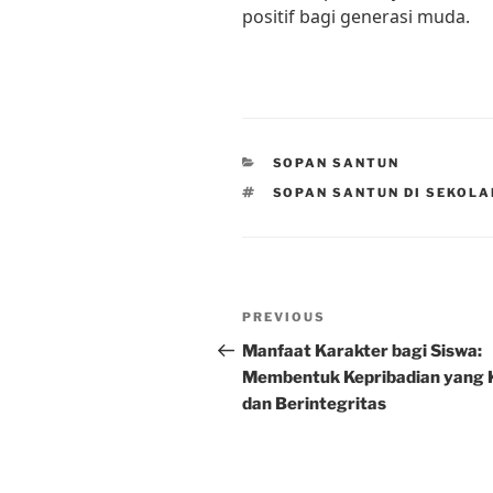
positif bagi generasi muda.
CATEGORIES
SOPAN SANTUN
TAGS
SOPAN SANTUN DI SEKOLA
Post
Previous
PREVIOUS
navigation
Post
Manfaat Karakter bagi Siswa:
Membentuk Kepribadian yang 
dan Berintegritas