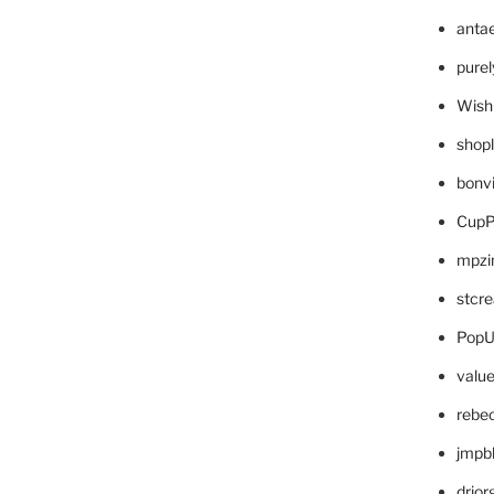
anta
pure
Wish
shop
bonv
CupP
mpzi
stcr
PopU
valu
rebe
jmpb
drjor