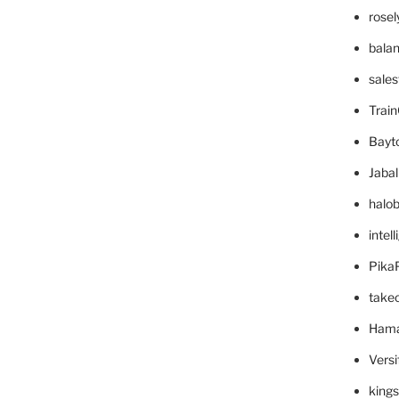
rose
bala
sale
Trai
Bayt
Jaba
halo
intel
Pika
take
Hama
Versi
king