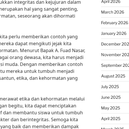
April 2026
ukkan integritas dan kejujuran dalam
merupakan hal yang sangat penting,
March 2026
rmatan, seseorang akan dihormati
February 2026
January 2026
 kita perlu memberikan contoh yang
ereka dapat mengikuti jejak kita
December 20
ormatan. Menurut Bapak A. Fuad Nasar,
November 20
agai orang dewasa, kita harus menjadi
rasi muda. Dengan memberikan contoh
September 20
ntu mereka untuk tumbuh menjadi
August 2025
 santun, etika, dan kehormatan yang
July 2025
June 2025
 merawat etika dan kehormatan melalui
gan begitu, kita dapat menciptakan
May 2025
itif dan membantu siswa untuk tumbuh
April 2025
kter dan berintegritas. Semoga kita
n yang baik dan memberikan dampak