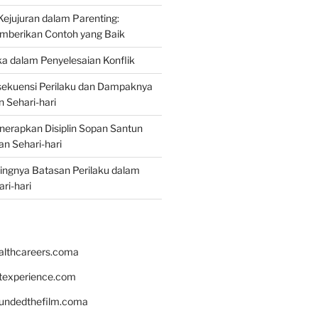
jujuran dalam Parenting:
mberikan Contoh yang Baik
ka dalam Penyelesaian Konflik
ekuensi Perilaku dan Dampaknya
 Sehari-hari
erapkan Disiplin Sopan Santun
n Sehari-hari
ingnya Batasan Perilaku dalam
ri-hari
althcareers.coma
ntexperience.com
undedthefilm.coma