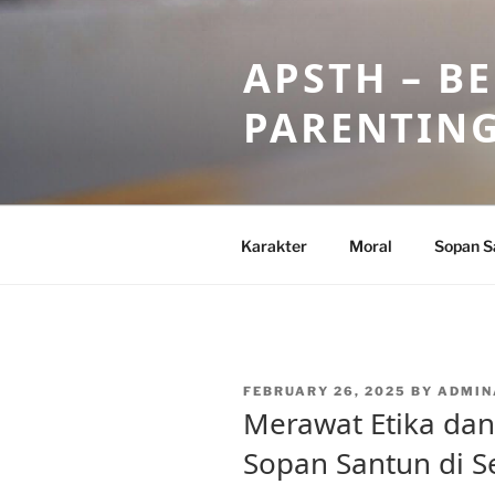
Skip
to
APSTH – B
content
PARENTIN
Karakter
Moral
Sopan S
POSTED
FEBRUARY 26, 2025
BY
ADMIN
ON
Merawat Etika da
Sopan Santun di S