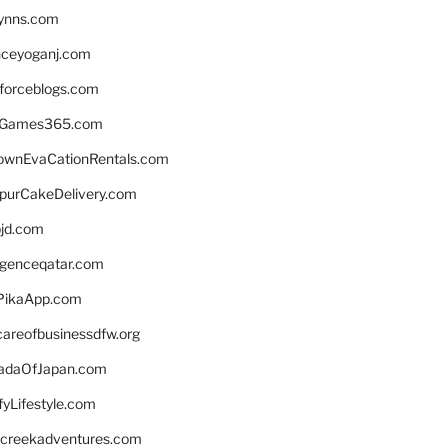
lynns.com
nceyoganj.com
sforceblogs.com
nGames365.com
ownEvaCationRentals.com
lpurCakeDelivery.com
bjd.com
ligenceqatar.com
PikaApp.com
careofbusinessdfw.org
daOfJapan.com
fyLifestyle.com
screekadventures.com