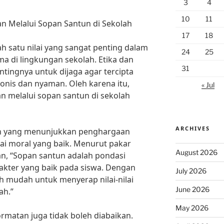
3
4
10
11
n Melalui Sopan Santun di Sekolah
17
18
 satu nilai yang sangat penting dalam
24
25
ma di lingkungan sekolah. Etika dan
31
tingnya untuk dijaga agar tercipta
onis dan nyaman. Oleh karena itu,
« Jul
 melalui sopan santun di sekolah
ARCHIVES
an yang menunjukkan penghargaan
ilai moral yang baik. Menurut pakar
August 2026
an, “Sopan santun adalah pondasi
kter yang baik pada siswa. Dengan
July 2026
h mudah untuk menyerap nilai-nilai
June 2026
ah.”
May 2026
ormatan juga tidak boleh diabaikan.