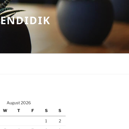
MENDIDIK
August 2026
W
T
F
S
S
1
2