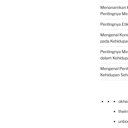
Menanamkan Ke
Pentingnya Me
Pentingnya Eti
Mengenal Kons
pada Kehidupan
Pentingnya Men
dalam Kehidupa
Mengenal Pent
Kehidupan Seha
okhe
thei
unbo