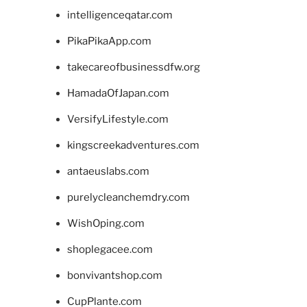
intelligenceqatar.com
PikaPikaApp.com
takecareofbusinessdfw.org
HamadaOfJapan.com
VersifyLifestyle.com
kingscreekadventures.com
antaeuslabs.com
purelycleanchemdry.com
WishOping.com
shoplegacee.com
bonvivantshop.com
CupPlante.com