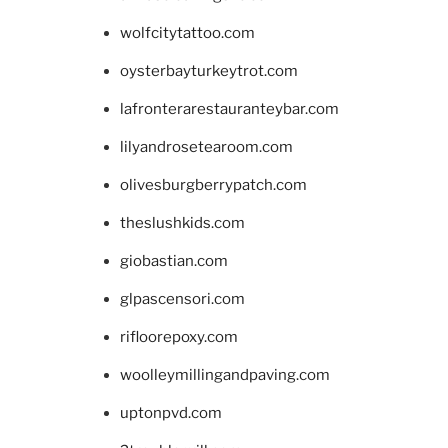
wolfcitytattoo.com
oysterbayturkeytrot.com
lafronterarestauranteybar.com
lilyandrosetearoom.com
olivesburgberrypatch.com
theslushkids.com
giobastian.com
glpascensori.com
rifloorepoxy.com
woolleymillingandpaving.com
uptonpvd.com