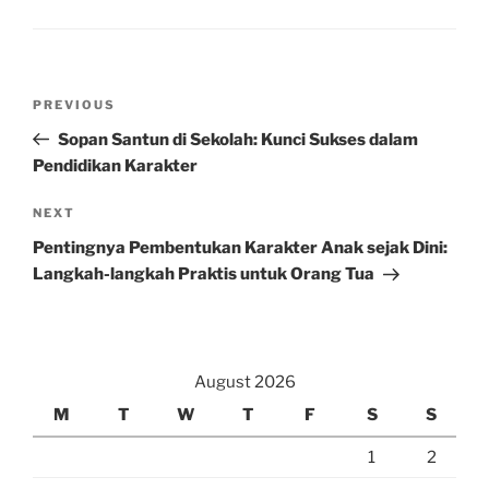
Post
Previous
PREVIOUS
navigation
Post
Sopan Santun di Sekolah: Kunci Sukses dalam
Pendidikan Karakter
Next
NEXT
Post
Pentingnya Pembentukan Karakter Anak sejak Dini:
Langkah-langkah Praktis untuk Orang Tua
August 2026
M
T
W
T
F
S
S
1
2