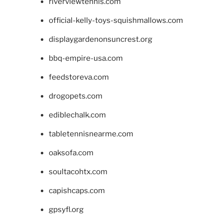
riverviewtennis.com
official-kelly-toys-squishmallows.com
displaygardenonsuncrest.org
bbq-empire-usa.com
feedstoreva.com
drogopets.com
ediblechalk.com
tabletennisnearme.com
oaksofa.com
soultacohtx.com
capishcaps.com
gpsyfl.org