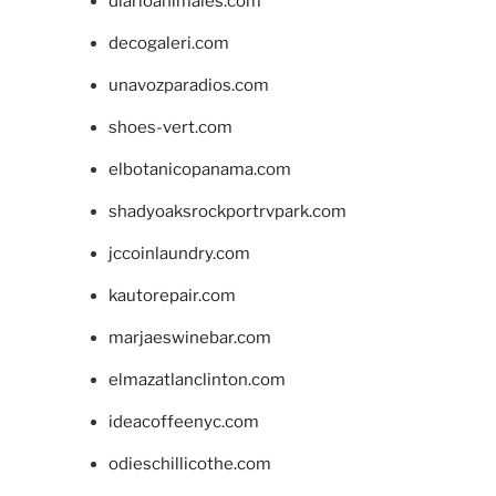
diarioanimales.com
decogaleri.com
unavozparadios.com
shoes-vert.com
elbotanicopanama.com
shadyoaksrockportrvpark.com
jccoinlaundry.com
kautorepair.com
marjaeswinebar.com
elmazatlanclinton.com
ideacoffeenyc.com
odieschillicothe.com