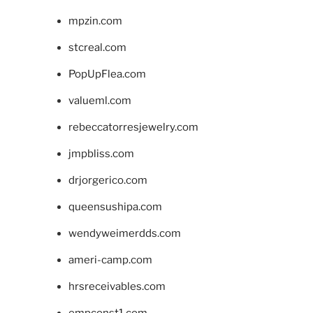
mpzin.com
stcreal.com
PopUpFlea.com
valueml.com
rebeccatorresjewelry.com
jmpbliss.com
drjorgerico.com
queensushipa.com
wendyweimerdds.com
ameri-camp.com
hrsreceivables.com
empconst1.com