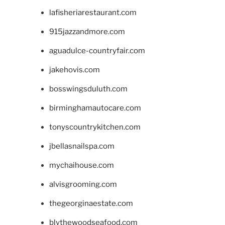
lafisheriarestaurant.com
915jazzandmore.com
aguadulce-countryfair.com
jakehovis.com
bosswingsduluth.com
birminghamautocare.com
tonyscountrykitchen.com
jbellasnailspa.com
mychaihouse.com
alvisgrooming.com
thegeorginaestate.com
blythewoodseafood.com