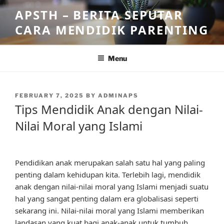
Skip
APSTH – BERITA SEPUTAR
to
CARA MENDIDIK PARENTING
content
Menu
POSTED
FEBRUARY 7, 2025
BY
ADMINAPS
ON
Tips Mendidik Anak dengan Nilai-
Nilai Moral yang Islami
Pendidikan anak merupakan salah satu hal yang paling
penting dalam kehidupan kita. Terlebih lagi, mendidik
anak dengan nilai-nilai moral yang Islami menjadi suatu
hal yang sangat penting dalam era globalisasi seperti
sekarang ini. Nilai-nilai moral yang Islami memberikan
landasan yang kuat bagi anak-anak untuk tumbuh