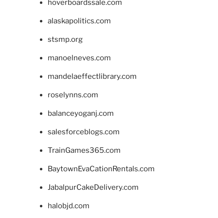
hoverboardssale.com
alaskapolitics.com
stsmp.org
manoelneves.com
mandelaeffectlibrary.com
roselynns.com
balanceyoganj.com
salesforceblogs.com
TrainGames365.com
BaytownEvaCationRentals.com
JabalpurCakeDelivery.com
halobjd.com