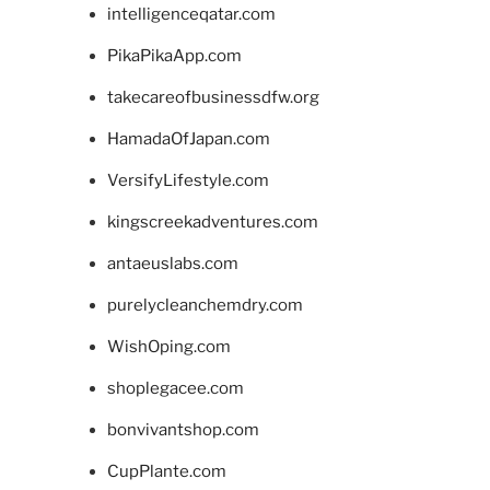
intelligenceqatar.com
PikaPikaApp.com
takecareofbusinessdfw.org
HamadaOfJapan.com
VersifyLifestyle.com
kingscreekadventures.com
antaeuslabs.com
purelycleanchemdry.com
WishOping.com
shoplegacee.com
bonvivantshop.com
CupPlante.com