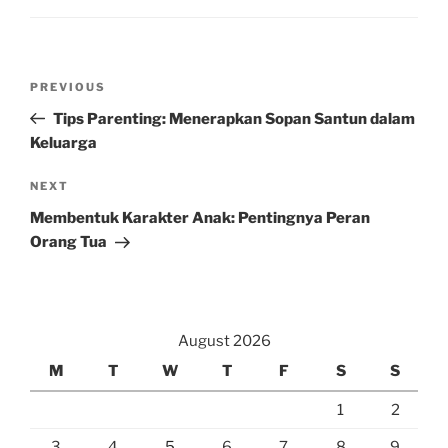
Post
Previous
PREVIOUS
navigation
Post
Tips Parenting: Menerapkan Sopan Santun dalam
Keluarga
Next
NEXT
Post
Membentuk Karakter Anak: Pentingnya Peran
Orang Tua
August 2026
M
T
W
T
F
S
S
1
2
3
4
5
6
7
8
9