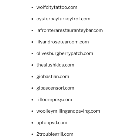
wolfcitytattoo.com
oysterbayturkeytrot.com
lafronterarestauranteybar.com
lilyandrosetearoom.com
olivesburgberrypatch.com
theslushkids.com
giobastian.com
glpascensori.com
rifloorepoxy.com
woolleymillingandpaving.com
uptonpvd.com
2troublegrill.com