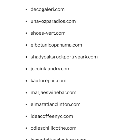
decogaleri.com
unavozparadios.com
shoes-vert.com
elbotanicopanama.com
shadyoaksrockportrvpark.com
jccoinlaundry.com
kautorepair.com
marjaeswinebar.com
elmazatlanclinton.com
ideacoffeenyc.com
odieschillicothe.com
lacantinitagalesburg.com