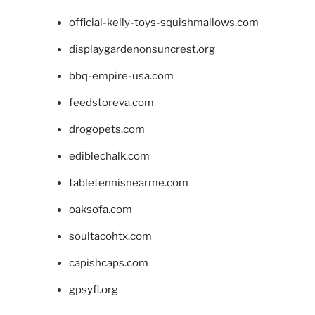
official-kelly-toys-squishmallows.com
displaygardenonsuncrest.org
bbq-empire-usa.com
feedstoreva.com
drogopets.com
ediblechalk.com
tabletennisnearme.com
oaksofa.com
soultacohtx.com
capishcaps.com
gpsyfl.org