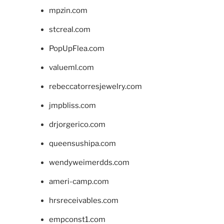
mpzin.com
stcreal.com
PopUpFlea.com
valueml.com
rebeccatorresjewelry.com
jmpbliss.com
drjorgerico.com
queensushipa.com
wendyweimerdds.com
ameri-camp.com
hrsreceivables.com
empconst1.com