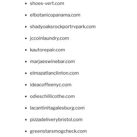
shoes-vert.com
elbotanicopanama.com
shadyoaksrockportrvpark.com
jccoinlaundry.com
kautorepair.com
marjaeswinebar.com
elmazatlanclinton.com
ideacoffeenyc.com
odieschillicothe.com
lacantinitagalesburg.com
pizzadeliverybristol.com
greenstarsmogcheck.com