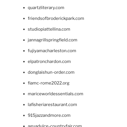
quartzliterary.com
friendsofbroderickpark.com
studiopiattellina.com
jannagrillspringfield.com
fujiyamacharleston.com
elpatronchardon.com
donglaishun-order.com
fiamc-rome2022.org
mariceworldessentials.com
lafisheriarestaurant.com
915jazzandmore.com
aguadulce-countryfair.com