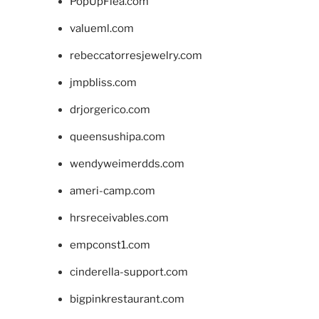
PopUpFlea.com
valueml.com
rebeccatorresjewelry.com
jmpbliss.com
drjorgerico.com
queensushipa.com
wendyweimerdds.com
ameri-camp.com
hrsreceivables.com
empconst1.com
cinderella-support.com
bigpinkrestaurant.com