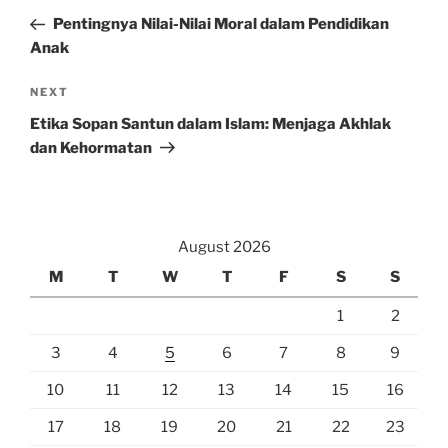
navigation
Post
Pentingnya Nilai-Nilai Moral dalam Pendidikan
Anak
Next
NEXT
Post
Etika Sopan Santun dalam Islam: Menjaga Akhlak
dan Kehormatan
August 2026
M
T
W
T
F
S
S
1
2
3
4
5
6
7
8
9
10
11
12
13
14
15
16
17
18
19
20
21
22
23