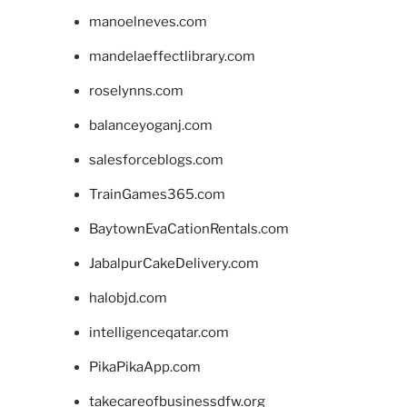
manoelneves.com
mandelaeffectlibrary.com
roselynns.com
balanceyoganj.com
salesforceblogs.com
TrainGames365.com
BaytownEvaCationRentals.com
JabalpurCakeDelivery.com
halobjd.com
intelligenceqatar.com
PikaPikaApp.com
takecareofbusinessdfw.org