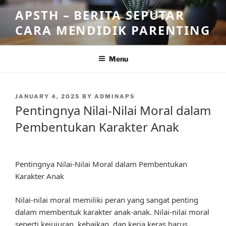
Skip
APSTH – BERITA SEPUTAR
to
CARA MENDIDIK PARENTING
content
Menu
POSTED
JANUARY 4, 2025
BY
ADMINAPS
ON
Pentingnya Nilai-Nilai Moral dalam
Pembentukan Karakter Anak
Pentingnya Nilai-Nilai Moral dalam Pembentukan
Karakter Anak
Nilai-nilai moral memiliki peran yang sangat penting
dalam membentuk karakter anak-anak. Nilai-nilai moral
seperti kejujuran, kebaikan, dan kerja keras harus