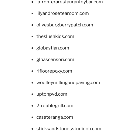
lafronterarestauranteybar.com
lilyandrosetearoom.com
olivesburgberrypatch.com
theslushkids.com
giobastian.com
glpascensori.com
rifloorepoxy.com
woolleymillingandpaving.com
uptonpvd.com
2troublegrill.com
casateranga.com
sticksandstonesstudiooh.com