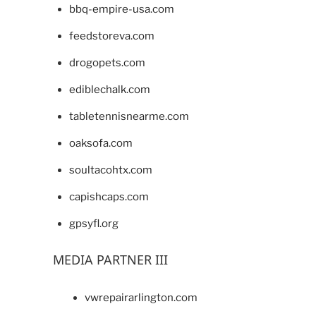
bbq-empire-usa.com
feedstoreva.com
drogopets.com
ediblechalk.com
tabletennisnearme.com
oaksofa.com
soultacohtx.com
capishcaps.com
gpsyfl.org
MEDIA PARTNER III
vwrepairarlington.com