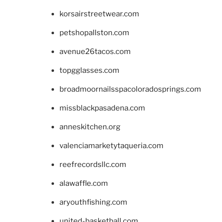
korsairstreetwear.com
petshopallston.com
avenue26tacos.com
topgglasses.com
broadmoornailsspacoloradosprings.com
missblackpasadena.com
anneskitchen.org
valenciamarketytaqueria.com
reefrecordsllc.com
alawaffle.com
aryouthfishing.com
united-basketball.com