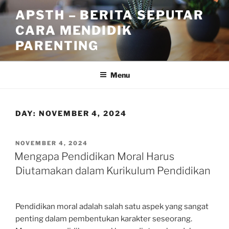
Skip
APSTH – BERITA SEPUTAR
to
CARA MENDIDIK
content
PARENTING
Menu
DAY:
NOVEMBER 4, 2024
POSTED
NOVEMBER 4, 2024
ON
Mengapa Pendidikan Moral Harus
Diutamakan dalam Kurikulum Pendidikan
Pendidikan moral adalah salah satu aspek yang sangat
penting dalam pembentukan karakter seseorang.