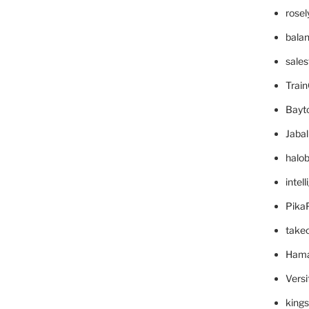
rose
bala
sale
Trai
Bayt
Jaba
halo
intel
Pika
take
Hama
Versi
king