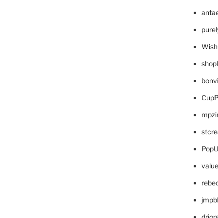
anta
pure
Wish
shop
bonv
CupP
mpzi
stcr
PopU
valu
rebe
jmpb
drjor