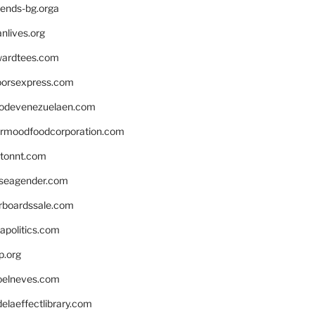
iends-bg.orga
nlives.org
ardtees.com
loorsexpress.com
odevenezuelaen.com
ermoodfoodcorporation.com
stonnt.com
seagender.com
rboardssale.com
apolitics.com
p.org
elneves.com
laeffectlibrary.com