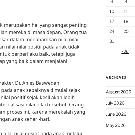
3
4
10
11
17
18
ak merupakan hal yang sangat penting
24
25
ian mereka di masa depan. Orang tua
esar dalam menanamkan nilai-nilai
31
nilai-nilai positif pada anak tidak
« Jul
uk berperilaku baik, tetapi juga
ap yang baik dalam menjalani
ARCHIVES
akter, Dr. Anies Baswedan,
f pada anak sebaiknya dimulai sejak
August 2026
nilai positif sejak kecil akan lebih
July 2026
nalisasi nilai-nilai tersebut. Orang
am proses ini, karena merekalah yang
June 2026
ngan anak sehari-hari.
May 2026
lai-nilai positif pada anak melalui