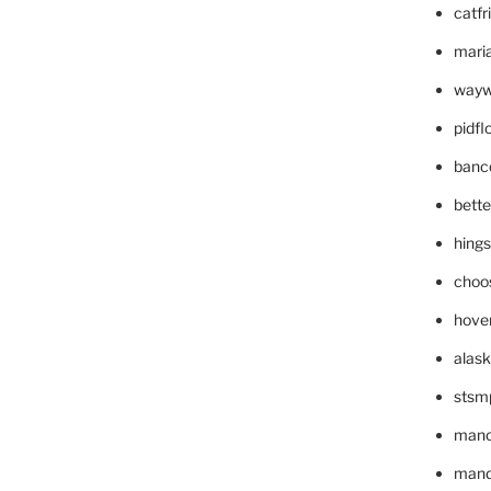
catfr
maria
wayw
pidf
banc
bett
hing
choo
hove
alask
stsm
mano
mande