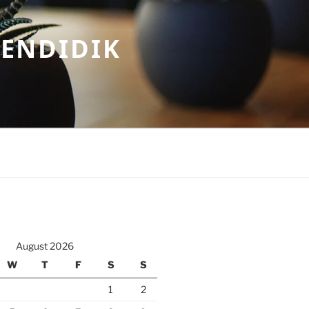
MENDIDIK
August 2026
W
T
F
S
S
1
2