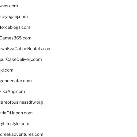
lynns.com
nceyoganj.com
sforceblogs.com
nGames365.com
ownEvaCationRentals.com
lpurCakeDelivery.com
bjd.com
ligenceqatar.com
PikaApp.com
careofbusinessdfw.org
daOfJapan.com
fyLifestyle.com
screekadventures.com