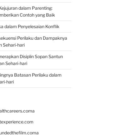
jujuran dalam Parenting:
mberikan Contoh yang Baik
ka dalam Penyelesaian Konflik
ekuensi Perilaku dan Dampaknya
 Sehari-hari
erapkan Disiplin Sopan Santun
n Sehari-hari
ingnya Batasan Perilaku dalam
ri-hari
althcareers.coma
ntexperience.com
undedthefilm.coma