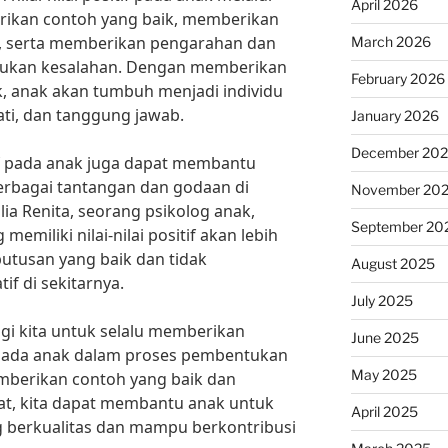
April 2026
erikan contoh yang baik, memberikan
ak, serta memberikan pengarahan dan
March 2026
kukan kesalahan. Dengan memberikan
February 2026
k, anak akan tumbuh menjadi individu
ati, dan tanggung jawab.
January 2026
December 20
if pada anak juga dapat membantu
rbagai tantangan dan godaan di
November 20
lia Renita, seorang psikolog anak,
September 20
miliki nilai-nilai positif akan lebih
tusan yang baik dan tidak
August 2025
if di sekitarnya.
July 2025
agi kita untuk selalu memberikan
June 2025
ada anak dalam proses pembentukan
May 2025
berikan contoh yang baik dan
t, kita dapat membantu anak untuk
April 2025
g berkualitas dan mampu berkontribusi