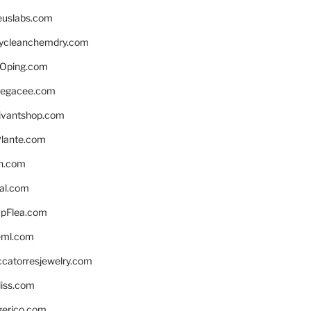
euslabs.com
lycleanchemdry.com
Oping.com
legacee.com
ivantshop.com
lante.com
n.com
eal.com
pFlea.com
eml.com
ccatorresjewelry.com
liss.com
gerico.com