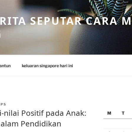
ERITA SEPUTAR CARA 
G
antun
keluaran singapore hari ini
APS
nilai Positif pada Anak:
M
T
dalam Pendidikan