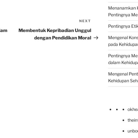
Menanamkan Ke
Pentingnya Me
NEXT
Next
Pentingnya Eti
Post
lam
Membentuk Kepribadian Unggul
Mengenal Kons
dengan Pendidikan Moral
pada Kehidupan
Pentingnya Men
dalam Kehidupa
Mengenal Pent
Kehidupan Seha
okhe
thei
unbo