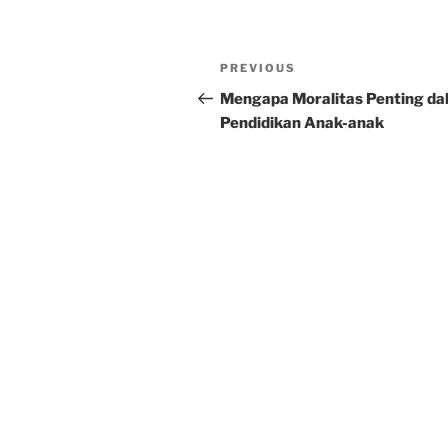
Post
Previous
PREVIOUS
navigation
Post
Mengapa Moralitas Penting da
Pendidikan Anak-anak