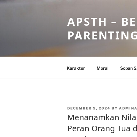
Skip
to
APSTH – B
content
PARENTIN
Karakter
Moral
Sopan S
POSTED
DECEMBER 5, 2024
BY
ADMIN
ON
Menanamkan Nilai-
Peran Orang Tua 