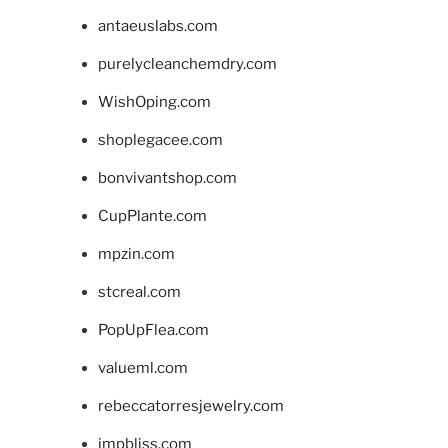
antaeuslabs.com
purelycleanchemdry.com
WishOping.com
shoplegacee.com
bonvivantshop.com
CupPlante.com
mpzin.com
stcreal.com
PopUpFlea.com
valueml.com
rebeccatorresjewelry.com
jmpbliss.com