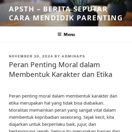
Skip
APSTH – BERITA SEPUTAR
to
CARA MENDIDIK PARENTING
content
Menu
POSTED
NOVEMBER 30, 2024
BY
ADMINAPS
ON
Peran Penting Moral dalam
Membentuk Karakter dan Etika
Peran penting moral dalam membentuk karakter dan
etika merupakan hal yang tidak bisa diabaikan.
Moralitas memainkan peran yang sangat vital dalam
membentuk kepribadian seseorang. Sejak kecil, kita
diajarkan untuk berperilaku baik, jujur, dan
bertanggung jawab. Semua itu merupakan bagian dari