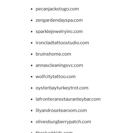
pecanjackstogo.com
zengardendayspa.com
sparklejewelryinc.com
ironcladtattoostudio.com
bruinshome.com
annascleaningsvc.com
wolfcitytattoo.com
oysterbayturkeytrot.com
lafronterarestauranteybar.com
lilyandrosetearoom.com
olivesburgberrypatch.com
theslushkids.com