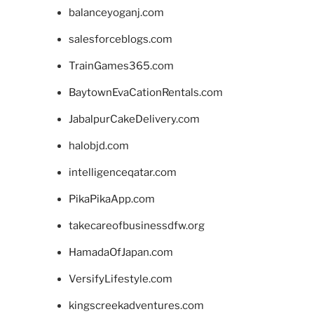
balanceyoganj.com
salesforceblogs.com
TrainGames365.com
BaytownEvaCationRentals.com
JabalpurCakeDelivery.com
halobjd.com
intelligenceqatar.com
PikaPikaApp.com
takecareofbusinessdfw.org
HamadaOfJapan.com
VersifyLifestyle.com
kingscreekadventures.com