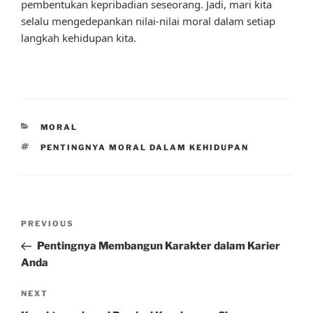
pembentukan kepribadian seseorang. Jadi, mari kita
selalu mengedepankan nilai-nilai moral dalam setiap
langkah kehidupan kita.
CATEGORIES
MORAL
TAGS
PENTINGNYA MORAL DALAM KEHIDUPAN
Post
Previous
PREVIOUS
navigation
Post
Pentingnya Membangun Karakter dalam Karier
Anda
Next
NEXT
Post