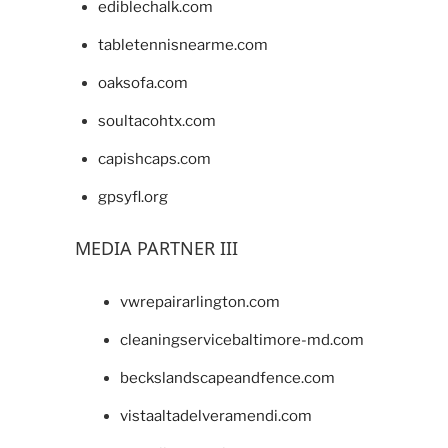
ediblechalk.com
tabletennisnearme.com
oaksofa.com
soultacohtx.com
capishcaps.com
gpsyfl.org
MEDIA PARTNER III
vwrepairarlington.com
cleaningservicebaltimore-md.com
beckslandscapeandfence.com
vistaaltadelveramendi.com