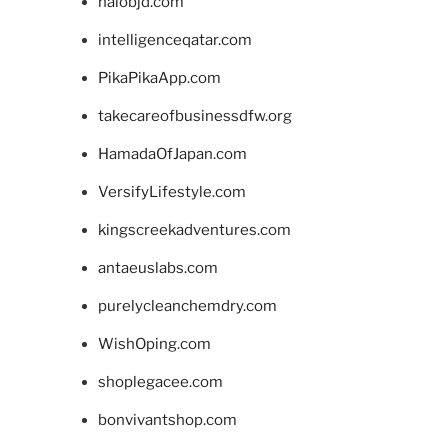
halobjd.com
intelligenceqatar.com
PikaPikaApp.com
takecareofbusinessdfw.org
HamadaOfJapan.com
VersifyLifestyle.com
kingscreekadventures.com
antaeuslabs.com
purelycleanchemdry.com
WishOping.com
shoplegacee.com
bonvivantshop.com