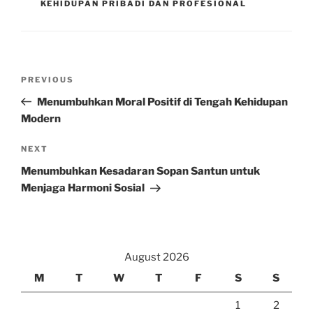
KEHIDUPAN PRIBADI DAN PROFESIONAL
Post
Previous
PREVIOUS
navigation
Post
Menumbuhkan Moral Positif di Tengah Kehidupan
Modern
Next
NEXT
Post
Menumbuhkan Kesadaran Sopan Santun untuk
Menjaga Harmoni Sosial
August 2026
M
T
W
T
F
S
S
1
2