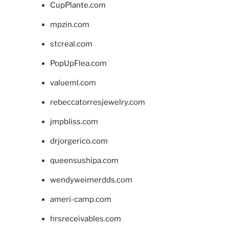
CupPlante.com
mpzin.com
stcreal.com
PopUpFlea.com
valueml.com
rebeccatorresjewelry.com
jmpbliss.com
drjorgerico.com
queensushipa.com
wendyweimerdds.com
ameri-camp.com
hrsreceivables.com