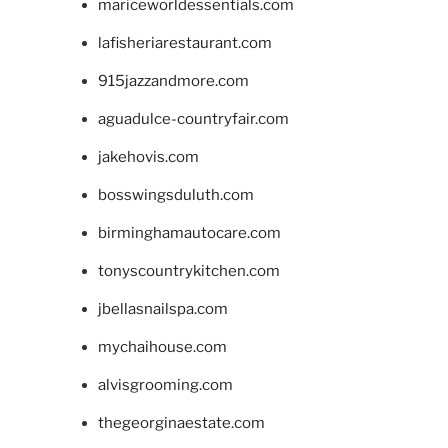
mariceworldessentials.com
lafisheriarestaurant.com
915jazzandmore.com
aguadulce-countryfair.com
jakehovis.com
bosswingsduluth.com
birminghamautocare.com
tonyscountrykitchen.com
jbellasnailspa.com
mychaihouse.com
alvisgrooming.com
thegeorginaestate.com