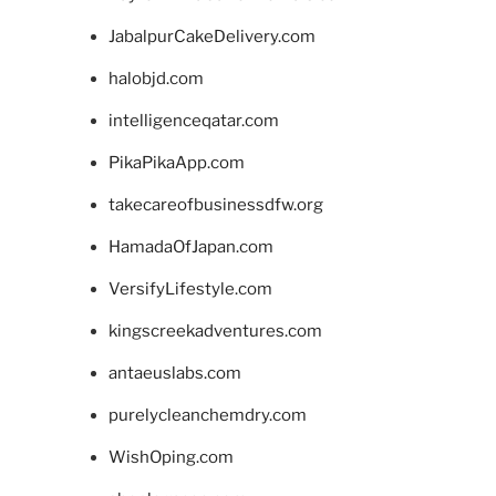
JabalpurCakeDelivery.com
halobjd.com
intelligenceqatar.com
PikaPikaApp.com
takecareofbusinessdfw.org
HamadaOfJapan.com
VersifyLifestyle.com
kingscreekadventures.com
antaeuslabs.com
purelycleanchemdry.com
WishOping.com