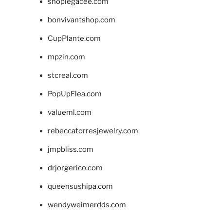
shoplegacee.com
bonvivantshop.com
CupPlante.com
mpzin.com
stcreal.com
PopUpFlea.com
valueml.com
rebeccatorresjewelry.com
jmpbliss.com
drjorgerico.com
queensushipa.com
wendyweimerdds.com