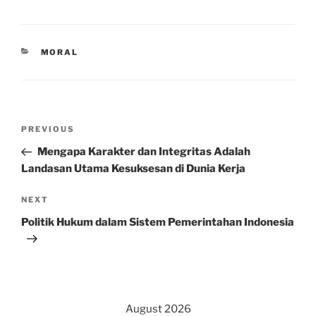
CATEGORIES
MORAL
Post
Previous
PREVIOUS
navigation
Post
Mengapa Karakter dan Integritas Adalah
Landasan Utama Kesuksesan di Dunia Kerja
Next
NEXT
Post
Politik Hukum dalam Sistem Pemerintahan Indonesia
August 2026