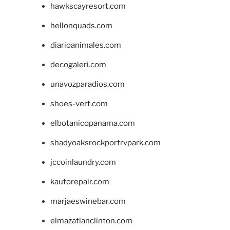
hawkscayresort.com
hellonquads.com
diarioanimales.com
decogaleri.com
unavozparadios.com
shoes-vert.com
elbotanicopanama.com
shadyoaksrockportrvpark.com
jccoinlaundry.com
kautorepair.com
marjaeswinebar.com
elmazatlanclinton.com