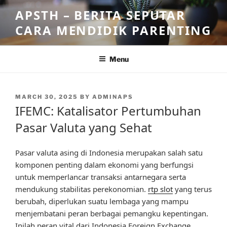
Skip
APSTH – BERITA SEPUTAR
to
CARA MENDIDIK PARENTING
content
Menu
POSTED
MARCH 30, 2025
BY
ADMINAPS
ON
IFEMC: Katalisator Pertumbuhan
Pasar Valuta yang Sehat
Pasar valuta asing di Indonesia merupakan salah satu
komponen penting dalam ekonomi yang berfungsi
untuk memperlancar transaksi antarnegara serta
mendukung stabilitas perekonomian.
rtp slot
yang terus
berubah, diperlukan suatu lembaga yang mampu
menjembatani peran berbagai pemangku kepentingan.
Inilah peran vital dari Indonesia Foreign Exchange