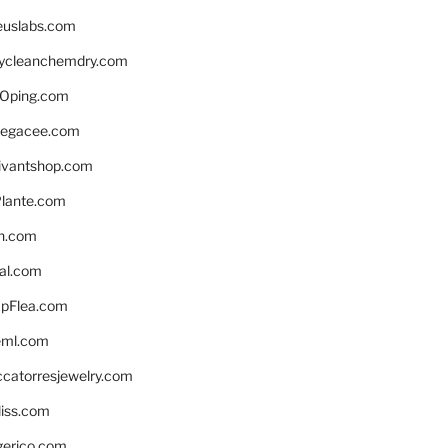
euslabs.com
lycleanchemdry.com
Oping.com
legacee.com
ivantshop.com
lante.com
n.com
eal.com
pFlea.com
eml.com
ccatorresjewelry.com
liss.com
gerico.com