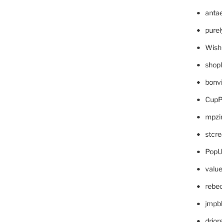
anta
pure
Wish
shop
bonv
CupP
mpzi
stcr
PopU
valu
rebe
jmpb
drjor