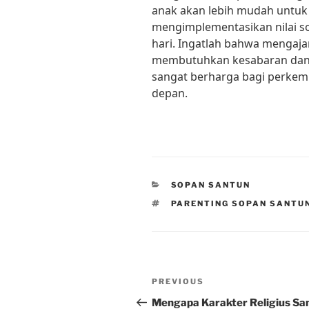
anak akan lebih mudah untu
mengimplementasikan nilai s
hari. Ingatlah bahwa mengaj
membutuhkan kesabaran dan ko
sangat berharga bagi perkem
depan.
CATEGORIES
SOPAN SANTUN
TAGS
PARENTING SOPAN SANTU
Post
Previous
PREVIOUS
navigation
Post
Mengapa Karakter Religius Sa