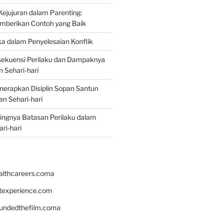
jujuran dalam Parenting:
mberikan Contoh yang Baik
ka dalam Penyelesaian Konflik
ekuensi Perilaku dan Dampaknya
 Sehari-hari
erapkan Disiplin Sopan Santun
n Sehari-hari
ingnya Batasan Perilaku dalam
ri-hari
althcareers.coma
ntexperience.com
undedthefilm.coma