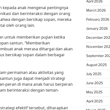
April 2026
an kepada anak mengenai pentingnya
March 2026
ikasi dan berinteraksi dengan orang
 bahwa dengan bersikap sopan, mereka
February 2026
tai oleh orang lain.
January 2026
an untuk memberikan pujian ketika
December 20
sopan santun. “Memberikan
November 20
membuat anak merasa dihargai dan akan
us bersikap sopan dalam berbagai
September 20
August 2025
alam permainan atau aktivitas yang
July 2025
 santun juga dapat menjadi strategi
June 2025
eran-peran di mana anak harus berperan
lam berinteraksi dengan teman-
May 2025
April 2025
trategi efektif tersebut, diharapkan