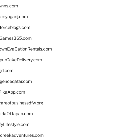
lynns.com
nceyoganj.com
sforceblogs.com
nGames365.com
ownEvaCationRentals.com
lpurCakeDelivery.com
bjd.com
ligenceqatar.com
PikaApp.com
careofbusinessdfw.org
daOfJapan.com
fyLifestyle.com
screekadventures.com