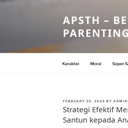
Skip
to
APSTH – B
content
PARENTIN
Karakter
Moral
Sopan S
POSTED
FEBRUARY 25, 2025
BY
ADMIN
ON
Strategi Efektif 
Santun kepada An