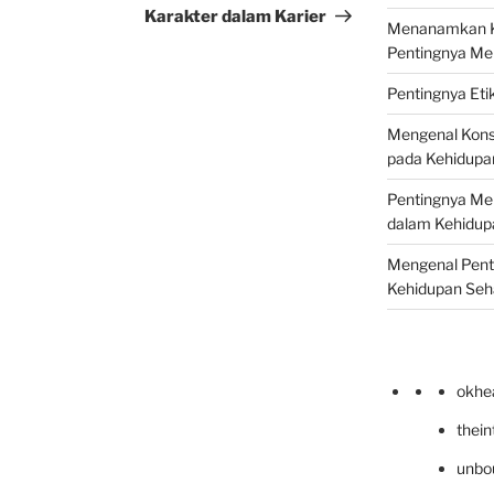
Karakter dalam Karier
Menanamkan Ke
Pentingnya Me
Pentingnya Eti
Mengenal Kons
pada Kehidupan
Pentingnya Men
dalam Kehidupa
Mengenal Pent
Kehidupan Seha
okhe
thei
unbo