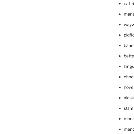
catfr
maria
wayw
pidf
banc
bett
hing
choo
hove
alask
stsm
mano
mande