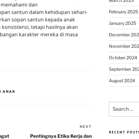
March 2025
k memahami dan
opan santun dalam kehidupan sehari-
February 2025
arkan sopan santun kepada anak
January 2025
nsistensi, tetapi hasilnya akan
bangan karakter mereka di masa
December 20
November 20
October 2024
September 20
August 2024
N ANAK
Search
for:
NEXT
Next
RECENT POST
Post
ngat
Pentingnya Etika Kerja dan