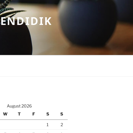
MENDIDIK
August 2026
W
T
F
S
S
1
2