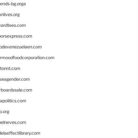
iends-bg.orga
nlives.org
ardtees.com
loorsexpress.com
odevenezuelaen.com
ermoodfoodcorporation.com
stonnt.com
seagender.com
rboardssale.com
apolitics.com
p.org
elneves.com
laeffectlibrary.com