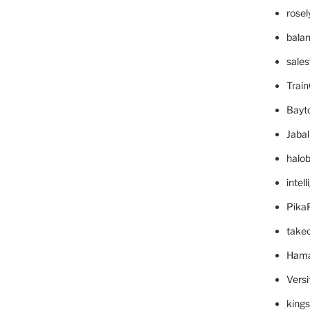
rose
bala
sale
Trai
Bayt
Jaba
halo
intel
Pika
take
Hama
Versi
king