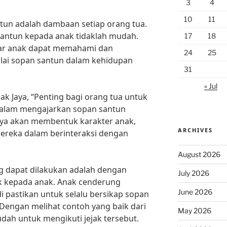
3
4
10
11
tun adalah dambaan setiap orang tua.
antun kepada anak tidaklah mudah.
17
18
agar anak dapat memahami dan
24
25
ilai sopan santun dalam kehidupan
31
« Jul
ak Jaya, “Penting bagi orang tua untuk
 dalam mengajarkan sopan santun
anya akan membentuk karakter anak,
ARCHIVES
ereka dalam berinteraksi dengan
August 2026
ang dapat dilakukan adalah dengan
July 2026
k kepada anak. Anak cenderung
June 2026
di pastikan untuk selalu bersikap sopan
Dengan melihat contoh yang baik dari
May 2026
dah untuk mengikuti jejak tersebut.