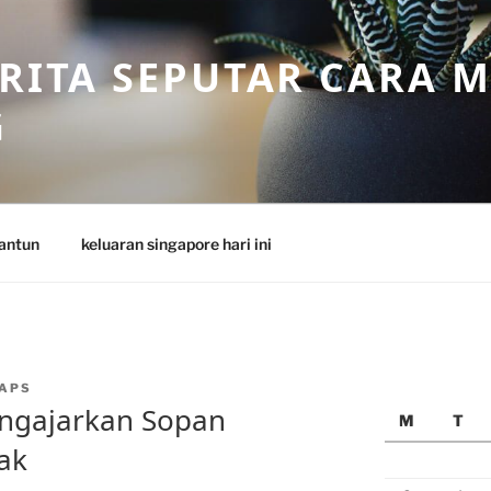
ERITA SEPUTAR CARA 
G
antun
keluaran singapore hari ini
APS
Mengajarkan Sopan
M
T
ak