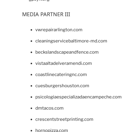
MEDIA PARTNER III
vwrepairarlington.com
cleaningservicebaltimore-md.com
beckslandscapeandfence.com
vistaaltadelveramendi.com
coastlinecateringnc.com
cuesburgershouston.com
psicologiaespecializadaencampeche.com
dmtacos.com
crescentstreetprinting.com
hornopizza.com