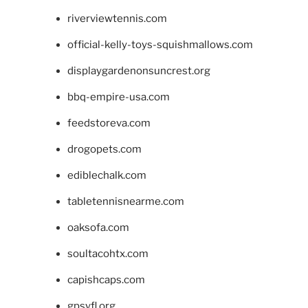
riverviewtennis.com
official-kelly-toys-squishmallows.com
displaygardenonsuncrest.org
bbq-empire-usa.com
feedstoreva.com
drogopets.com
ediblechalk.com
tabletennisnearme.com
oaksofa.com
soultacohtx.com
capishcaps.com
gpsyfl.org