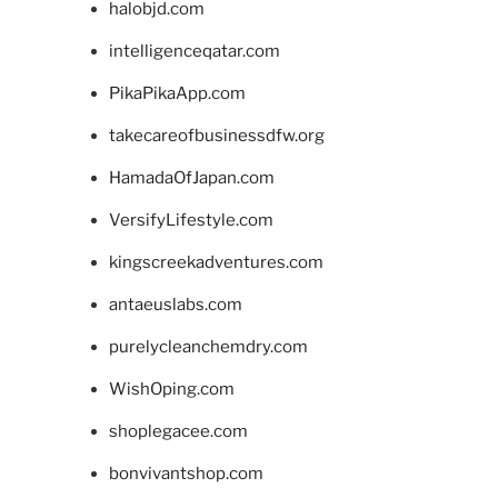
halobjd.com
intelligenceqatar.com
PikaPikaApp.com
takecareofbusinessdfw.org
HamadaOfJapan.com
VersifyLifestyle.com
kingscreekadventures.com
antaeuslabs.com
purelycleanchemdry.com
WishOping.com
shoplegacee.com
bonvivantshop.com