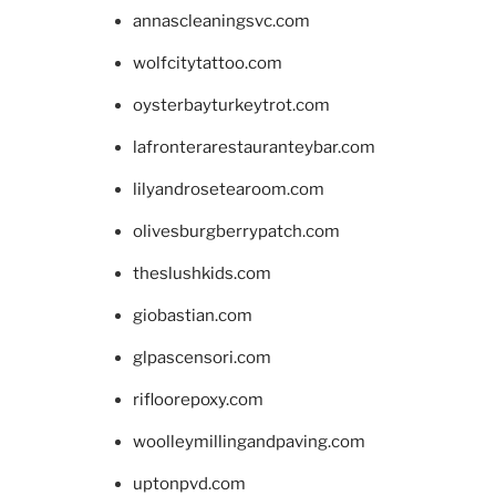
annascleaningsvc.com
wolfcitytattoo.com
oysterbayturkeytrot.com
lafronterarestauranteybar.com
lilyandrosetearoom.com
olivesburgberrypatch.com
theslushkids.com
giobastian.com
glpascensori.com
rifloorepoxy.com
woolleymillingandpaving.com
uptonpvd.com