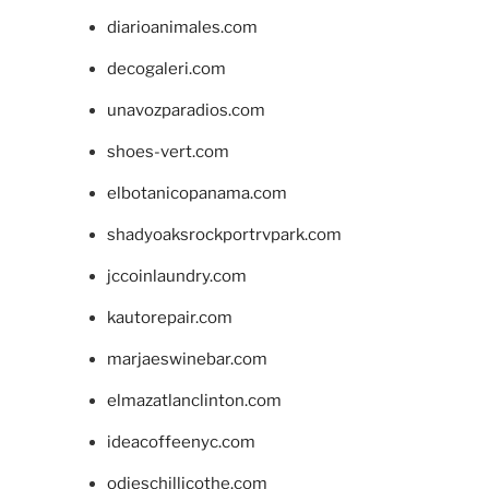
diarioanimales.com
decogaleri.com
unavozparadios.com
shoes-vert.com
elbotanicopanama.com
shadyoaksrockportrvpark.com
jccoinlaundry.com
kautorepair.com
marjaeswinebar.com
elmazatlanclinton.com
ideacoffeenyc.com
odieschillicothe.com