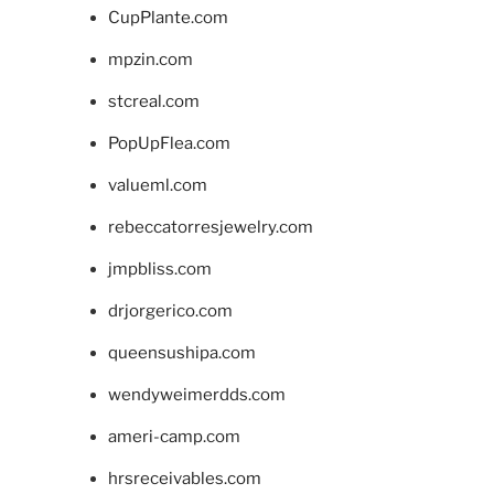
CupPlante.com
mpzin.com
stcreal.com
PopUpFlea.com
valueml.com
rebeccatorresjewelry.com
jmpbliss.com
drjorgerico.com
queensushipa.com
wendyweimerdds.com
ameri-camp.com
hrsreceivables.com