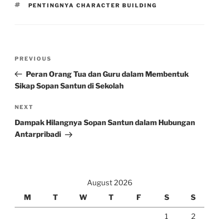
TAGS
PENTINGNYA CHARACTER BUILDING
Post
Previous
PREVIOUS
navigation
Post
Peran Orang Tua dan Guru dalam Membentuk
Sikap Sopan Santun di Sekolah
Next
NEXT
Post
Dampak Hilangnya Sopan Santun dalam Hubungan
Antarpribadi
August 2026
M
T
W
T
F
S
S
1
2