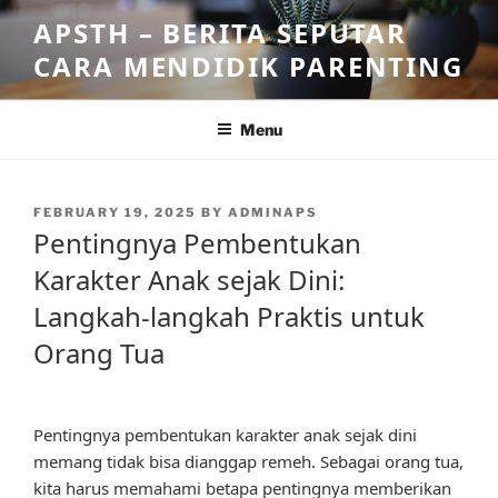
Skip
APSTH – BERITA SEPUTAR
to
CARA MENDIDIK PARENTING
content
Menu
POSTED
FEBRUARY 19, 2025
BY
ADMINAPS
ON
Pentingnya Pembentukan
Karakter Anak sejak Dini:
Langkah-langkah Praktis untuk
Orang Tua
Pentingnya pembentukan karakter anak sejak dini
memang tidak bisa dianggap remeh. Sebagai orang tua,
kita harus memahami betapa pentingnya memberikan