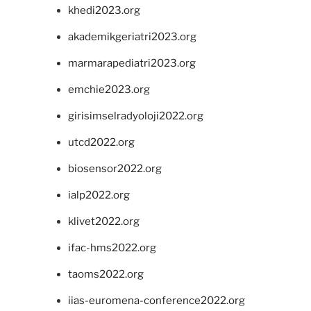
khedi2023.org
akademikgeriatri2023.org
marmarapediatri2023.org
emchie2023.org
girisimselradyoloji2022.org
utcd2022.org
biosensor2022.org
ialp2022.org
klivet2022.org
ifac-hms2022.org
taoms2022.org
iias-euromena-conference2022.org