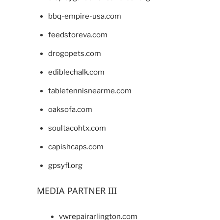
bbq-empire-usa.com
feedstoreva.com
drogopets.com
ediblechalk.com
tabletennisnearme.com
oaksofa.com
soultacohtx.com
capishcaps.com
gpsyfl.org
MEDIA PARTNER III
vwrepairarlington.com