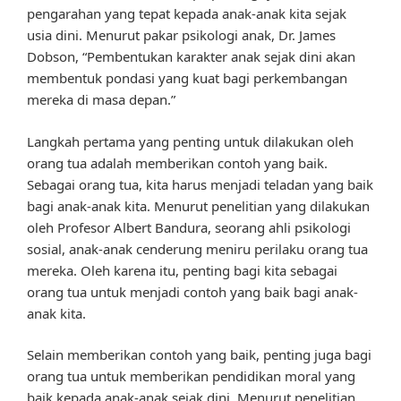
pengarahan yang tepat kepada anak-anak kita sejak
usia dini. Menurut pakar psikologi anak, Dr. James
Dobson, “Pembentukan karakter anak sejak dini akan
membentuk pondasi yang kuat bagi perkembangan
mereka di masa depan.”
Langkah pertama yang penting untuk dilakukan oleh
orang tua adalah memberikan contoh yang baik.
Sebagai orang tua, kita harus menjadi teladan yang baik
bagi anak-anak kita. Menurut penelitian yang dilakukan
oleh Profesor Albert Bandura, seorang ahli psikologi
sosial, anak-anak cenderung meniru perilaku orang tua
mereka. Oleh karena itu, penting bagi kita sebagai
orang tua untuk menjadi contoh yang baik bagi anak-
anak kita.
Selain memberikan contoh yang baik, penting juga bagi
orang tua untuk memberikan pendidikan moral yang
baik kepada anak-anak sejak dini. Menurut penelitian