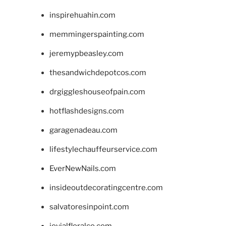
inspirehuahin.com
memmingerspainting.com
jeremypbeasley.com
thesandwichdepotcos.com
drgiggleshouseofpain.com
hotflashdesigns.com
garagenadeau.com
lifestylechauffeurservice.com
EverNewNails.com
insideoutdecoratingcentre.com
salvatoresinpoint.com
jovialfloralco.com