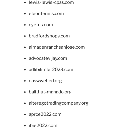
lewis-lewis-cpas.com
eleontennis.com
cyetus.com
bradfordshops.com
almadenranchsanjose.com
advocatevijay.com
adlibilimler2023.com
naswwebed.org
balithut-manado.org
alteregotradingcompany.org
aprce2022.com
ibie2022.com