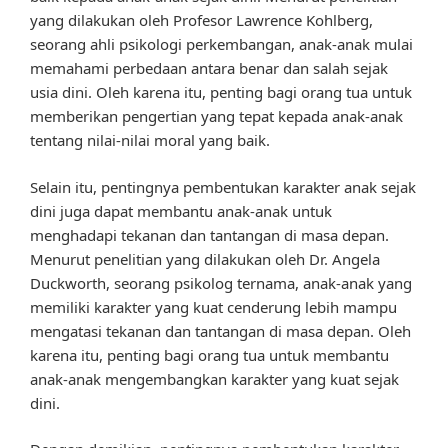
yang dilakukan oleh Profesor Lawrence Kohlberg,
seorang ahli psikologi perkembangan, anak-anak mulai
memahami perbedaan antara benar dan salah sejak
usia dini. Oleh karena itu, penting bagi orang tua untuk
memberikan pengertian yang tepat kepada anak-anak
tentang nilai-nilai moral yang baik.
Selain itu, pentingnya pembentukan karakter anak sejak
dini juga dapat membantu anak-anak untuk
menghadapi tekanan dan tantangan di masa depan.
Menurut penelitian yang dilakukan oleh Dr. Angela
Duckworth, seorang psikolog ternama, anak-anak yang
memiliki karakter yang kuat cenderung lebih mampu
mengatasi tekanan dan tantangan di masa depan. Oleh
karena itu, penting bagi orang tua untuk membantu
anak-anak mengembangkan karakter yang kuat sejak
dini.