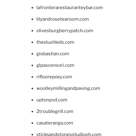
lafronterarestauranteybar.com
lilyandrosetearoom.com
olivesburgberrypatch.com
theslushkids.com
giobastian.com
glpascensori.com
rifloorepoxy.com
woolleymillingandpaving.com
uptonpvd.com
2troublegrill.com
casateranga.com
sticksandstonesstudiooh.com