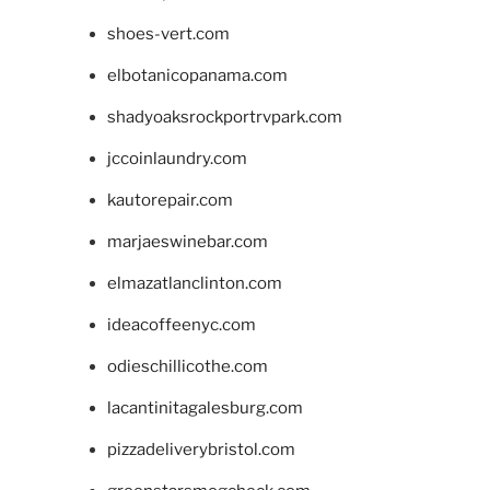
shoes-vert.com
elbotanicopanama.com
shadyoaksrockportrvpark.com
jccoinlaundry.com
kautorepair.com
marjaeswinebar.com
elmazatlanclinton.com
ideacoffeenyc.com
odieschillicothe.com
lacantinitagalesburg.com
pizzadeliverybristol.com