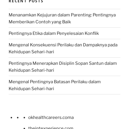
RECENT POSTS
Menanamkan Kejujuran dalam Parenting: Pentingnya
Memberikan Contoh yang Baik
Pentingnya Etika dalam Penyelesaian Konflik
Mengenal Konsekuensi Perilaku dan Dampaknya pada
Kehidupan Sehari-hari
Pentingnya Menerapkan Disiplin Sopan Santun dalam
Kehidupan Sehari-hari
Mengenal Pentingnya Batasan Perilaku dalam
Kehidupan Sehari-hari
okhealthcareers.coma
theintexperience.com