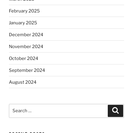
February 2025
January 2025
December 2024
November 2024
October 2024
September 2024
August 2024
Search
Search
for: