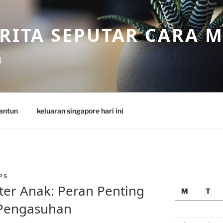
ERITA SEPUTAR CARA 
G
antun
keluaran singapore hari ini
PS
er Anak: Peran Penting
M
T
 Pengasuhan