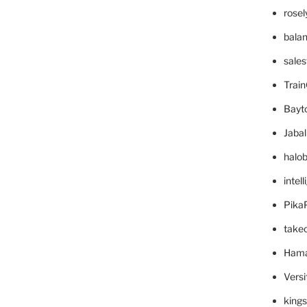
rose
bala
sale
Trai
Bayt
Jaba
halo
intel
Pika
take
Hama
Versi
king