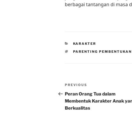
berbagai tantangan di masa 
CATEGORIES
KARAKTER
TAGS
PARENTING PEMBENTUKAN
Post
Previous
PREVIOUS
navigation
Post
Peran Orang Tua dalam
Membentuk Karakter Anak ya
Berkualitas