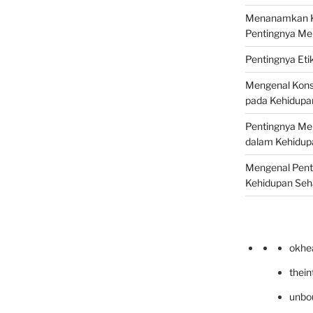
Menanamkan Ke
Pentingnya Me
Pentingnya Eti
Mengenal Kons
pada Kehidupan
Pentingnya Men
dalam Kehidupa
Mengenal Pent
Kehidupan Seha
okhe
thei
unbo