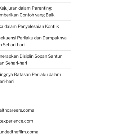
jujuran dalam Parenting:
mberikan Contoh yang Baik
ka dalam Penyelesaian Konflik
ekuensi Perilaku dan Dampaknya
 Sehari-hari
erapkan Disiplin Sopan Santun
n Sehari-hari
ingnya Batasan Perilaku dalam
ri-hari
althcareers.coma
ntexperience.com
undedthefilm.coma