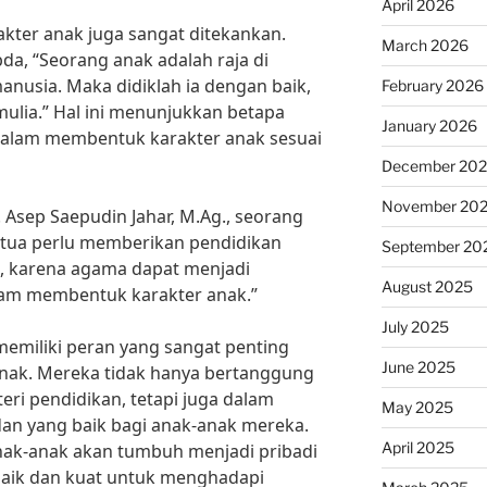
April 2026
kter anak juga sangat ditekankan.
March 2026
da, “Seorang anak adalah raja di
anusia. Maka didiklah ia dengan baik,
February 2026
mulia.” Hal ini menunjukkan betapa
January 2026
dalam membentuk karakter anak sesuai
December 20
November 20
H. Asep Saepudin Jahar, M.Ag., seorang
g tua perlu memberikan pendidikan
September 20
i, karena agama dapat menjadi
August 2025
lam membentuk karakter anak.”
July 2025
emiliki peran yang sangat penting
June 2025
nak. Mereka tidak hanya bertanggung
i pendidikan, tetapi juga dalam
May 2025
an yang baik bagi anak-anak mereka.
April 2025
nak-anak akan tumbuh menjadi pribadi
baik dan kuat untuk menghadapi