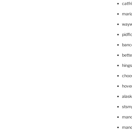
catfr
maria
wayw
pidf
banc
bett
hing
choo
hove
alask
stsm
mano
mande