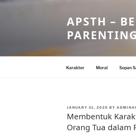
Skip
to
APSTH – B
content
PARENTIN
Karakter
Moral
Sopan S
POSTED
JANUARY 31, 2025
BY
ADMINA
ON
Membentuk Karakt
Orang Tua dalam