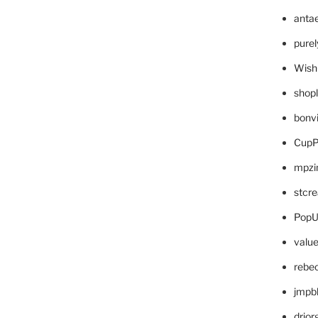
anta
pure
Wish
shop
bonv
CupP
mpzi
stcr
PopU
valu
rebe
jmpb
drjor