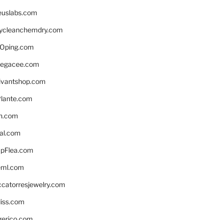
euslabs.com
lycleanchemdry.com
Oping.com
legacee.com
ivantshop.com
lante.com
n.com
eal.com
pFlea.com
eml.com
ccatorresjewelry.com
liss.com
gerico.com