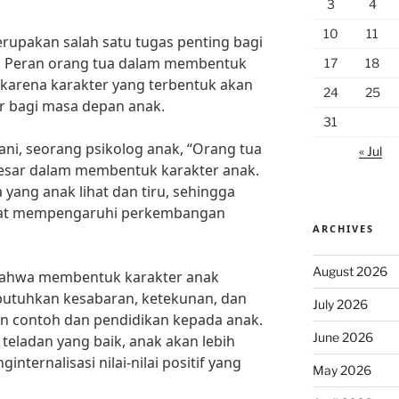
3
4
10
11
upakan salah satu tugas penting bagi
. Peran orang tua dalam membentuk
17
18
, karena karakter yang terbentuk akan
24
25
 bagi masa depan anak.
31
ani, seorang psikolog anak, “Orang tua
« Jul
besar dalam membentuk karakter anak.
yang anak lihat dan tiru, sehingga
ngat mempengaruhi perkembangan
ARCHIVES
August 2026
bahwa membentuk karakter anak
butuhkan kesabaran, ketekunan, dan
July 2026
n contoh dan pendidikan kepada anak.
June 2026
teladan yang baik, anak akan lebih
ternalisasi nilai-nilai positif yang
May 2026