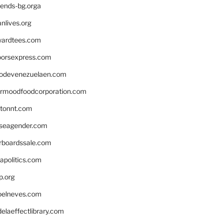
iends-bg.orga
nlives.org
ardtees.com
loorsexpress.com
odevenezuelaen.com
ermoodfoodcorporation.com
stonnt.com
seagender.com
rboardssale.com
apolitics.com
p.org
elneves.com
laeffectlibrary.com