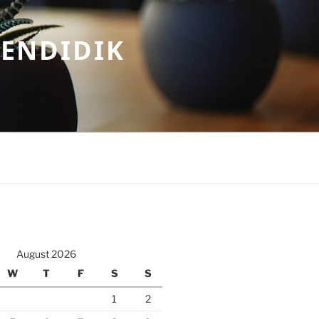
MENDIDIK
August 2026
W
T
F
S
S
1
2