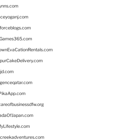
lynns.com
nceyoganj.com
sforceblogs.com
nGames365.com
ownEvaCationRentals.com
lpurCakeDelivery.com
bjd.com
ligenceqatar.com
PikaApp.com
careofbusinessdfw.org
daOfJapan.com
fyLifestyle.com
screekadventures.com