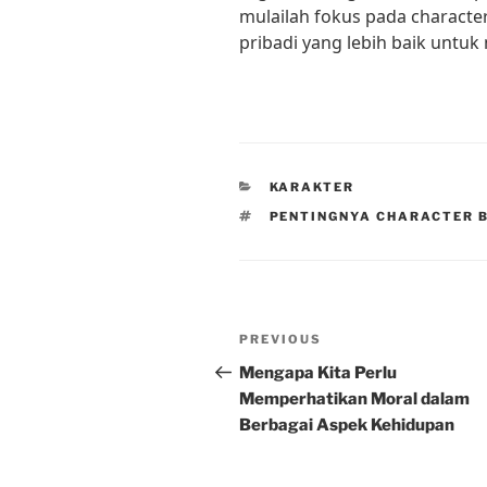
mulailah fokus pada character
pribadi yang lebih baik untuk
CATEGORIES
KARAKTER
TAGS
PENTINGNYA CHARACTER B
Post
Previous
PREVIOUS
navigation
Post
Mengapa Kita Perlu
Memperhatikan Moral dalam
Berbagai Aspek Kehidupan