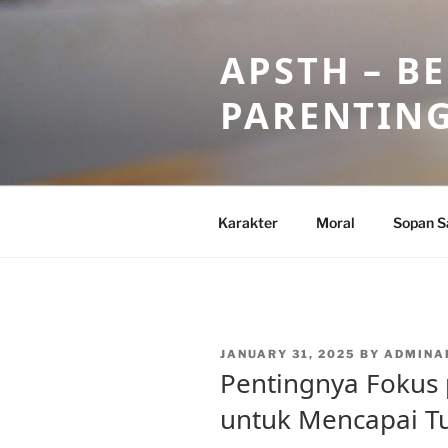
Skip
to
APSTH – B
content
PARENTIN
Karakter
Moral
Sopan S
POSTED
JANUARY 31, 2025
BY
ADMINA
ON
Pentingnya Fokus 
untuk Mencapai T