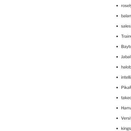
rose
bala
sale
Trai
Bayt
Jaba
halo
intel
Pika
take
Hama
Versi
king