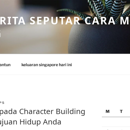
ERITA SEPUTAR CARA 
G
antun
keluaran singapore hari ini
PS
pada Character Building
M
T
ujuan Hidup Anda