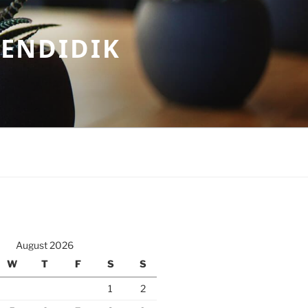
MENDIDIK
August 2026
W
T
F
S
S
1
2