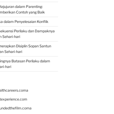
jujuran dalam Parenting:
mberikan Contoh yang Baik
ka dalam Penyelesaian Konflik
ekuensi Perilaku dan Dampaknya
 Sehari-hari
erapkan Disiplin Sopan Santun
n Sehari-hari
ingnya Batasan Perilaku dalam
ri-hari
althcareers.coma
ntexperience.com
undedthefilm.coma