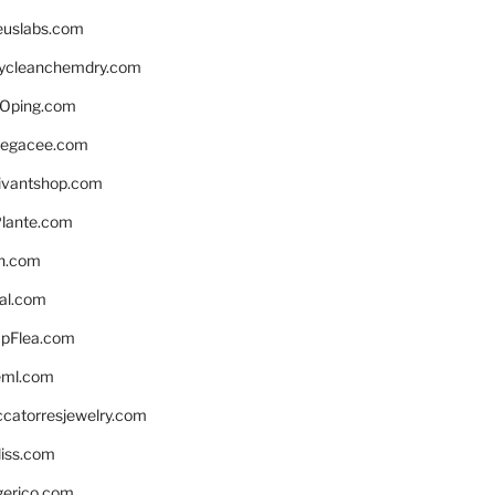
euslabs.com
lycleanchemdry.com
Oping.com
legacee.com
ivantshop.com
lante.com
n.com
eal.com
pFlea.com
eml.com
ccatorresjewelry.com
liss.com
gerico.com