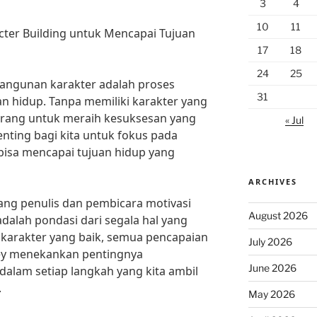
3
4
10
11
ter Building untuk Mencapai Tujuan
17
18
24
25
bangunan karakter adalah proses
31
n hidup. Tanpa memiliki karakter yang
seorang untuk meraih kesuksesan yang
« Jul
penting bagi kita untuk fokus pada
isa mencapai tujuan hidup yang
ARCHIVES
ang penulis dan pembicara motivasi
August 2026
adalah pondasi dari segala hal yang
a karakter yang baik, semua pencapaian
July 2026
ovey menekankan pentingnya
June 2026
dalam setiap langkah yang kita ambil
.
May 2026