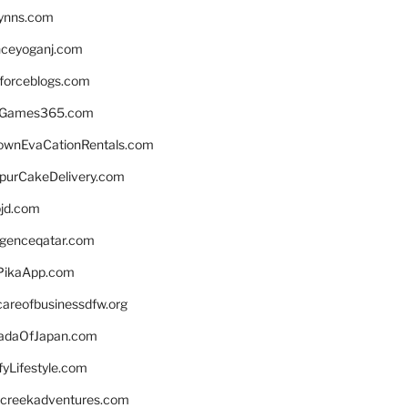
lynns.com
nceyoganj.com
sforceblogs.com
nGames365.com
ownEvaCationRentals.com
lpurCakeDelivery.com
bjd.com
ligenceqatar.com
PikaApp.com
careofbusinessdfw.org
daOfJapan.com
fyLifestyle.com
screekadventures.com