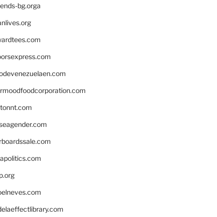
iends-bg.orga
nlives.org
ardtees.com
loorsexpress.com
odevenezuelaen.com
ermoodfoodcorporation.com
stonnt.com
seagender.com
rboardssale.com
apolitics.com
p.org
elneves.com
laeffectlibrary.com