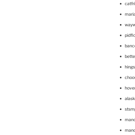
catfr
maria
wayw
pidf
banc
bett
hing
choo
hove
alask
stsm
mano
mande