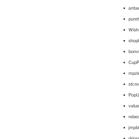
anta
pure
Wish
shop
bonv
CupP
mpzi
stcr
PopU
valu
rebe
jmpb
drjor