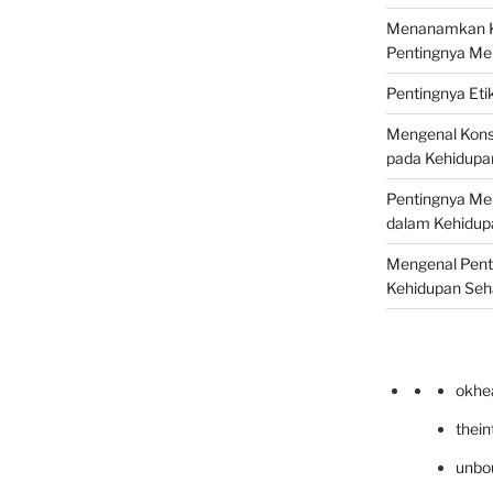
Menanamkan Ke
Pentingnya Me
Pentingnya Eti
Mengenal Kons
pada Kehidupan
Pentingnya Men
dalam Kehidupa
Mengenal Pent
Kehidupan Seha
okhe
thei
unbo