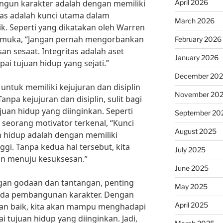
April 2026
ngun karakter adalah dengan memiliki
itas adalah kunci utama dalam
March 2026
. Seperti yang dikatakan oleh Warren
rkemuka, “Jangan pernah mengorbankan
February 2026
an sesaat. Integritas adalah aset
January 2026
i tujuan hidup yang sejati.”
December 20
a untuk memiliki kejujuran dan disiplin
November 20
pa kejujuran dan disiplin, sulit bagi
uan hidup yang diinginkan. Seperti
September 20
 seorang motivator terkenal, “Kunci
August 2025
 hidup adalah dengan memiliki
nggi. Tanpa kedua hal tersebut, kita
July 2025
an menuju kesuksesan.”
June 2025
an godaan dan tantangan, penting
May 2025
 pada pembangunan karakter. Dengan
April 2025
dan baik, kita akan mampu menghadapi
 tujuan hidup yang diinginkan. Jadi,