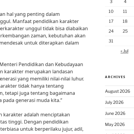
3
4
10
11
an hal yang penting dalam
gul. Manfaat pendidikan karakter
17
18
rkarakter unggul tidak bisa diabaikan
24
25
 perkembangan zaman, kebutuhan akan
31
 mendesak untuk diterapkan dalam
« Jul
 Menteri Pendidikan dan Kebudayaan
an karakter merupakan landasan
ARCHIVES
rasi yang memiliki nilai-nilai luhur.
karakter tidak hanya tentang
August 2026
, tetapi juga tentang bagaimana
 pada generasi muda kita.”
July 2026
June 2026
n karakter adalah menciptakan
itas tinggi. Dengan pendidikan
May 2026
erbiasa untuk berperilaku jujur, adil,