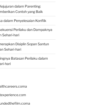
jujuran dalam Parenting:
mberikan Contoh yang Baik
ka dalam Penyelesaian Konflik
ekuensi Perilaku dan Dampaknya
 Sehari-hari
erapkan Disiplin Sopan Santun
n Sehari-hari
ingnya Batasan Perilaku dalam
ri-hari
althcareers.coma
ntexperience.com
undedthefilm.coma