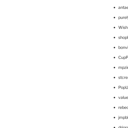
anta
pure
Wish
shop
bonv
CupP
mpzi
stcr
PopU
valu
rebe
jmpb
drjor