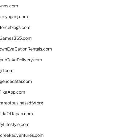
lynns.com
nceyoganj.com
sforceblogs.com
nGames365.com
ownEvaCationRentals.com
lpurCakeDelivery.com
bjd.com
ligenceqatar.com
PikaApp.com
careofbusinessdfw.org
daOfJapan.com
fyLifestyle.com
screekadventures.com