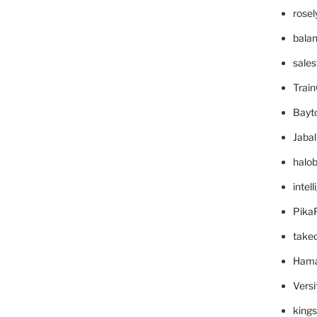
rose
bala
sale
Trai
Bayt
Jaba
halo
intel
Pika
take
Hama
Versi
king