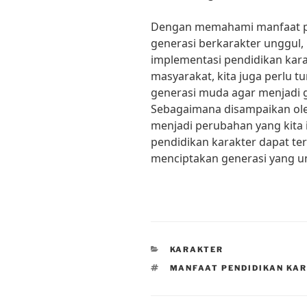
Dengan memahami manfaat p
generasi berkarakter unggul,
implementasi pendidikan kara
masyarakat, kita juga perlu 
generasi muda agar menjadi g
Sebagaimana disampaikan ole
menjadi perubahan yang kita i
pendidikan karakter dapat te
menciptakan generasi yang u
CATEGORIES
KARAKTER
TAGS
MANFAAT PENDIDIKAN KA