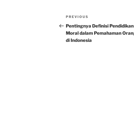
Post
Previous
PREVIOUS
navigation
Post
Pentingnya Definisi Pendidikan
Moral dalam Pemahaman Oran
di Indonesia