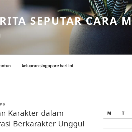
ERITA SEPUTAR CARA 
G
antun
keluaran singapore hari ini
PS
an Karakter dalam
M
T
si Berkarakter Unggul