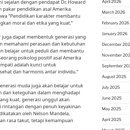
April 2026
ni sejalan dengan pendapat Dr. Howard
n pakar pendidikan asal Amerika
March 2026
hwa “Pendidikan karakter membantu
an moral dan etika yang kuat.”
February 2026
January 2026
ter juga dapat membentuk generasi yang
gan memahami perasaan dan kebutuhan
December 20
an belajar untuk peduli dan membantu
November 20
seorang psikolog positif asal Amerika
mpati adalah kunci untuk
September 20
ehat dan harmonis antar individu.”
August 2025
generasi muda juga akan belajar untuk
July 2025
an dan keteguhan dalam menghadapi
June 2025
ang kuat, generasi unggul akan
rintangan dengan penuh keyakinan
May 2025
 dikatakan oleh Nelson Mandela,
April 2025
an rasa takut, tetapi kemampuan