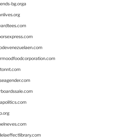
iends-bg.orga
nlives.org
ardtees.com
loorsexpress.com
odevenezuelaen.com
ermoodfoodcorporation.com
stonnt.com
seagender.com
rboardssale.com
apolitics.com
p.org
elneves.com
laeffectlibrary.com