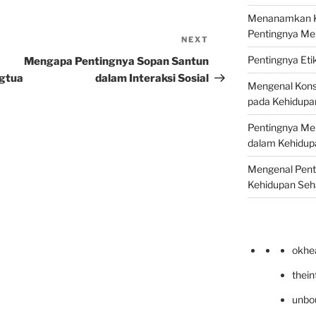
Menanamkan Ke
Pentingnya Me
NEXT
Next
Post
Pentingnya Eti
Mengapa Pentingnya Sopan Santun
gtua
dalam Interaksi Sosial
Mengenal Kons
pada Kehidupan
Pentingnya Men
dalam Kehidupa
Mengenal Pent
Kehidupan Seha
okhe
thei
unbo