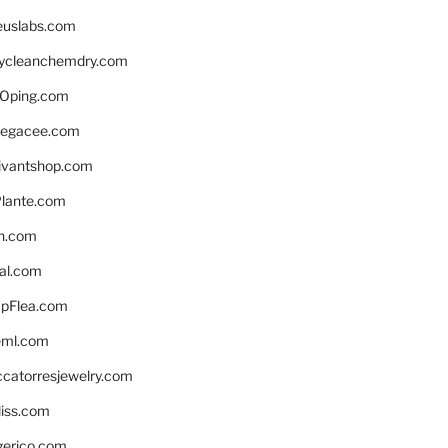
euslabs.com
lycleanchemdry.com
Oping.com
legacee.com
ivantshop.com
lante.com
n.com
eal.com
pFlea.com
eml.com
ccatorresjewelry.com
liss.com
gerico.com