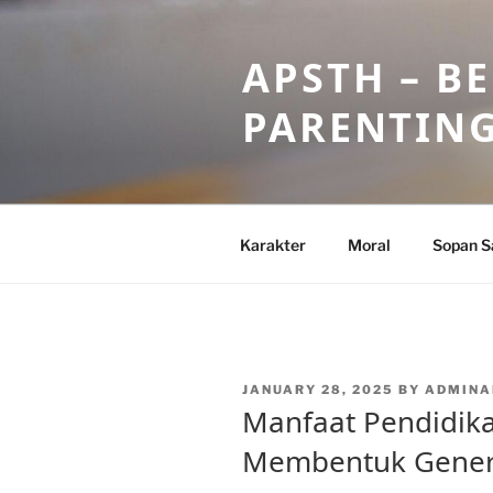
Skip
to
APSTH – B
content
PARENTIN
Karakter
Moral
Sopan S
POSTED
JANUARY 28, 2025
BY
ADMINA
ON
Manfaat Pendidik
Membentuk Genera