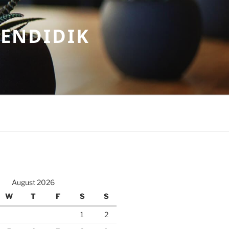
MENDIDIK
August 2026
W
T
F
S
S
1
2