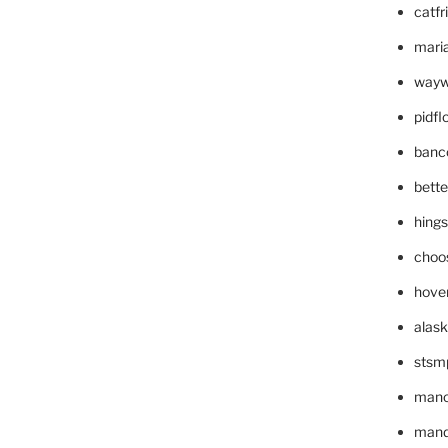
catfr
maria
wayw
pidf
banc
bett
hing
choo
hove
alask
stsm
mano
mande