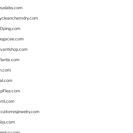
euslabs.com
lycleanchemdry.com
Oping.com
legacee.com
ivantshop.com
lante.com
n.com
eal.com
pFlea.com
eml.com
ccatorresjewelry.com
liss.com
gerico.com