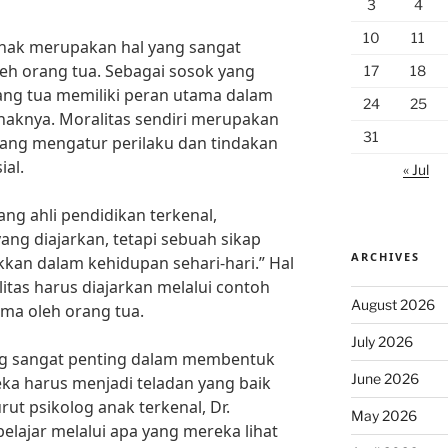
3
4
10
11
anak merupakan hal yang sangat
leh orang tua. Sebagai sosok yang
17
18
ang tua memiliki peran utama dalam
24
25
aknya. Moralitas sendiri merupakan
31
p yang mengatur perilaku dan tindakan
ial.
« Jul
ng ahli pendidikan terkenal,
ang diajarkan, tetapi sebuah sikap
ARCHIVES
kan dalam kehidupan sehari-hari.” Hal
tas harus diajarkan melalui contoh
August 2026
ama oleh orang tua.
July 2026
ng sangat penting dalam membentuk
June 2026
ka harus menjadi teladan yang baik
ut psikolog anak terkenal, Dr.
May 2026
elajar melalui apa yang mereka lihat