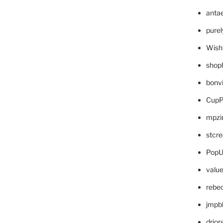
anta
pure
Wish
shop
bonv
CupP
mpzi
stcr
PopU
valu
rebe
jmpb
drjor