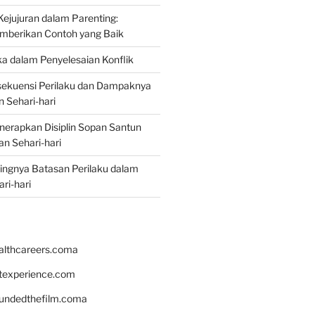
jujuran dalam Parenting:
mberikan Contoh yang Baik
ka dalam Penyelesaian Konflik
ekuensi Perilaku dan Dampaknya
 Sehari-hari
erapkan Disiplin Sopan Santun
n Sehari-hari
ingnya Batasan Perilaku dalam
ri-hari
althcareers.coma
ntexperience.com
undedthefilm.coma