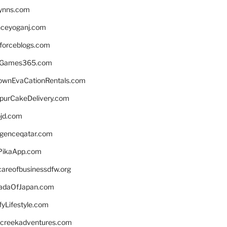
lynns.com
nceyoganj.com
sforceblogs.com
nGames365.com
ownEvaCationRentals.com
lpurCakeDelivery.com
bjd.com
ligenceqatar.com
PikaApp.com
careofbusinessdfw.org
daOfJapan.com
fyLifestyle.com
screekadventures.com