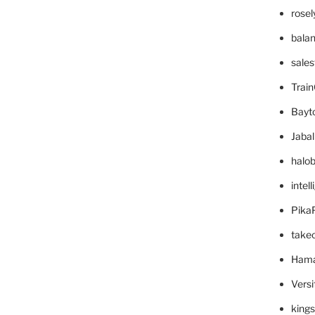
rose
bala
sale
Trai
Bayt
Jaba
halo
intel
Pika
take
Hama
Versi
king