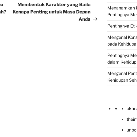
Post
pa
Membentuk Karakter yang Baik:
Menanamkan Ke
ah?
Kenapa Penting untuk Masa Depan
Pentingnya Me
Anda
Pentingnya Eti
Mengenal Kons
pada Kehidupan
Pentingnya Men
dalam Kehidupa
Mengenal Pent
Kehidupan Seha
okhe
thei
unbo