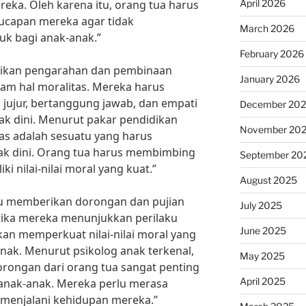
April 2026
reka. Oleh karena itu, orang tua harus
ucapan mereka agar tidak
March 2026
k bagi anak-anak.”
February 2026
rikan pengarahan dan pembinaan
January 2026
am hal moralitas. Mereka harus
ti jujur, bertanggung jawab, dan empati
December 20
k dini. Menurut pakar pendidikan
November 20
itas adalah sesuatu yang harus
jak dini. Orang tua harus membimbing
September 20
i nilai-nilai moral yang kuat.”
August 2025
erlu memberikan dorongan dan pujian
July 2025
ika mereka menunjukkan perilaku
June 2025
akan memperkuat nilai-nilai moral yang
anak. Menurut psikolog anak terkenal,
May 2025
dorongan dari orang tua sangat penting
April 2025
anak-anak. Mereka perlu merasa
 menjalani kehidupan mereka.”