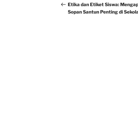
navigation
Post
Etika dan Etiket Siswa: Menga
Sopan Santun Penting di Sekol