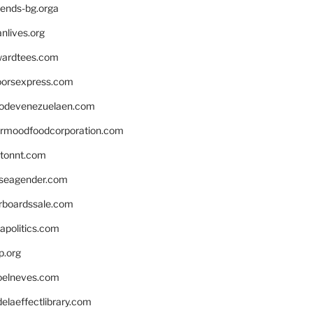
iends-bg.orga
nlives.org
ardtees.com
loorsexpress.com
odevenezuelaen.com
ermoodfoodcorporation.com
stonnt.com
seagender.com
rboardssale.com
apolitics.com
p.org
elneves.com
laeffectlibrary.com