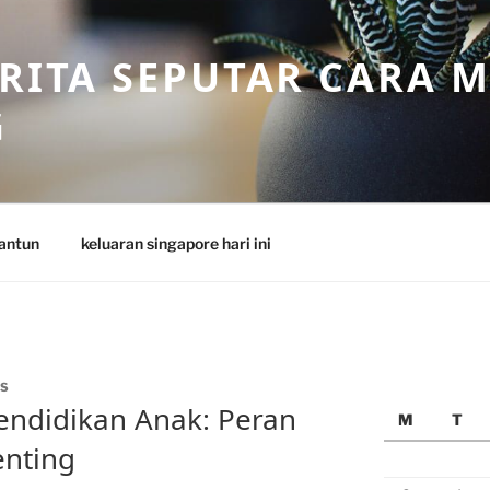
ERITA SEPUTAR CARA 
G
antun
keluaran singapore hari ini
S
endidikan Anak: Peran
M
T
enting