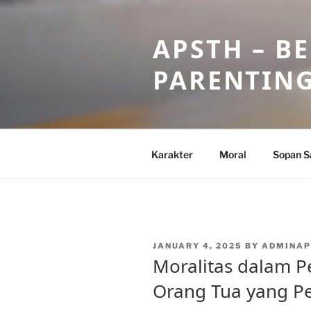
Skip
to
APSTH – B
content
PARENTIN
Karakter
Moral
Sopan S
POSTED
JANUARY 4, 2025
BY
ADMINAP
ON
Moralitas dalam P
Orang Tua yang P