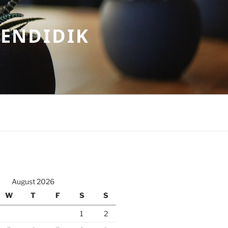
MENDIDIK
August 2026
W
T
F
S
S
1
2