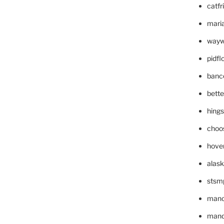
catfr
maria
wayw
pidf
banc
bett
hing
choo
hove
alask
stsm
mano
mande