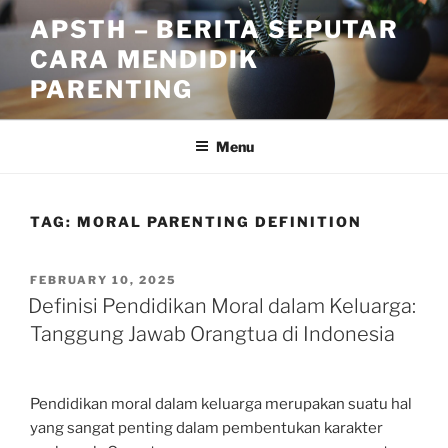
Skip
APSTH – BERITA SEPUTAR
to
CARA MENDIDIK
content
PARENTING
Menu
TAG:
MORAL PARENTING DEFINITION
POSTED
FEBRUARY 10, 2025
ON
Definisi Pendidikan Moral dalam Keluarga:
Tanggung Jawab Orangtua di Indonesia
Pendidikan moral dalam keluarga merupakan suatu hal
yang sangat penting dalam pembentukan karakter