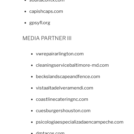
capishcaps.com
gpsyfl.org
MEDIA PARTNER III
vwrepairarlington.com
cleaningservicebaltimore-md.com
beckslandscapeandfence.com
vistaaltadelveramendi.com
coastlinecateringnc.com
cuesburgershouston.com
psicologiaespecializadaencampeche.com
dmtacos.com