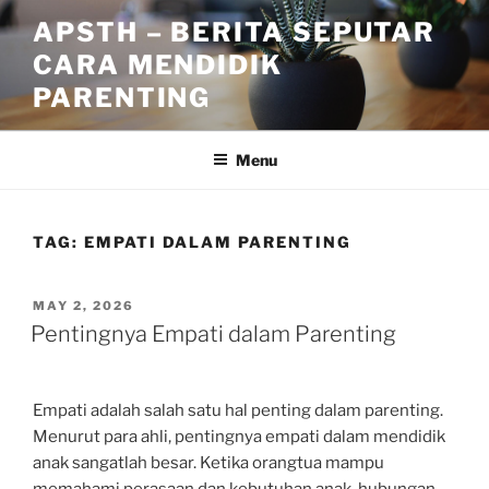
Skip
APSTH – BERITA SEPUTAR
to
CARA MENDIDIK
content
PARENTING
Menu
TAG:
EMPATI DALAM PARENTING
POSTED
MAY 2, 2026
ON
Pentingnya Empati dalam Parenting
Empati adalah salah satu hal penting dalam parenting.
Menurut para ahli, pentingnya empati dalam mendidik
anak sangatlah besar. Ketika orangtua mampu
memahami perasaan dan kebutuhan anak, hubungan