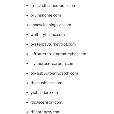
ironcladtattoostudio.com
bruinshome.com
annascleaningsvc.com
wolfcitytattoo.com
oysterbayturkeytrot.com
lafronterarestauranteybar.com
lilyandrosetearoom.com
olivesburgberrypatch.com
theslushkids.com
giobastian.com
glpascensori.com
rifloorepoxy.com