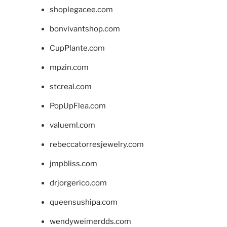
shoplegacee.com
bonvivantshop.com
CupPlante.com
mpzin.com
stcreal.com
PopUpFlea.com
valueml.com
rebeccatorresjewelry.com
jmpbliss.com
drjorgerico.com
queensushipa.com
wendyweimerdds.com