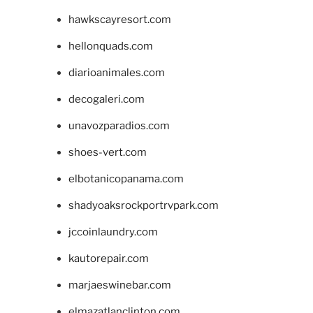
hawkscayresort.com
hellonquads.com
diarioanimales.com
decogaleri.com
unavozparadios.com
shoes-vert.com
elbotanicopanama.com
shadyoaksrockportrvpark.com
jccoinlaundry.com
kautorepair.com
marjaeswinebar.com
elmazatlanclinton.com