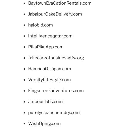
BaytownEvaCationRentals.com
JabalpurCakeDelivery.com
halobjd.com
intelligenceqatar.com
PikaPikaApp.com
takecareofbusinessdfw.org
HamadaOfJapan.com
VersifyLifestyle.com
kingscreekadventures.com
antaeuslabs.com
purelycleanchemdry.com
WishOping.com