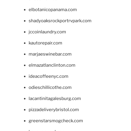
elbotanicopanama.com
shadyoaksrockportrvpark.com
jccoinlaundry.com
kautorepair.com
marjaeswinebar.com
elmazatlanclinton.com
ideacoffeenyc.com
odieschillicothe.com
lacantinitagalesburg.com
pizzadeliverybristol.com
greenstarsmogcheck.com