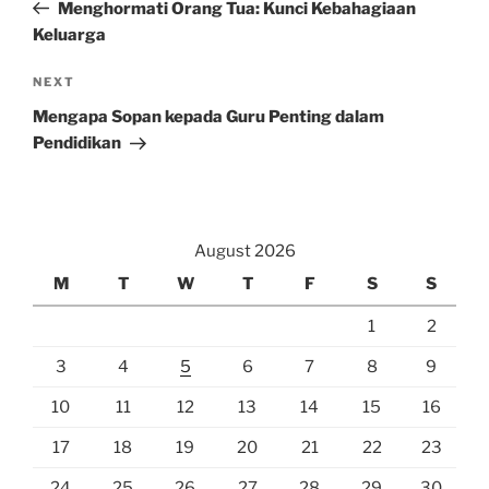
Post
Menghormati Orang Tua: Kunci Kebahagiaan
Keluarga
Next
NEXT
Post
Mengapa Sopan kepada Guru Penting dalam
Pendidikan
August 2026
M
T
W
T
F
S
S
1
2
3
4
5
6
7
8
9
10
11
12
13
14
15
16
17
18
19
20
21
22
23
24
25
26
27
28
29
30