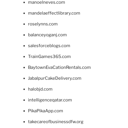
manoelneves.com
mandelaeffectlibrary.com
roselynns.com
balanceyoganj.com
salesforceblogs.com
TrainGames365.com
BaytownEvaCationRentals.com
JabalpurCakeDelivery.com
halobjd.com
intelligenceqatar.com
PikaPikaApp.com
takecareofbusinessdfw.org